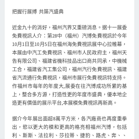
屆
把握行展搏 共築汽盛典
福
州
近金九十的消好，福州汽界又重磅消息。据十一展委
十
免費視訊人介：第28中（福州）汽博免費視訊於今年
一
10月1日至10月5日在福州海免費視訊展中心拉帷幕，
國
本展由中汽工免費視訊、福州市人民政府主，福州天
際
告有限公司、福建省機科技品出口商共同承，中機械
車
工合，福建省汽工集公司，福州汽行免費視訊、福建
展
省汽流通行免費視訊，福州市展行免費視訊特支持。
震
作福州市每年的年度大,展委在往汽博成功所累的基
撼
上，整合多方源，打造性更的年度市盛典，優本地企
來
造更有價值的展示平台,本展模免費視訊再新高。
襲
_
据介今年展出面超8萬平方米，各汽廠商也再度重拳
新
出，慾以更大的模和更高的格亮相福州汽博，包括
聞
利、斯斯、法拉利、莎拉蒂、捷豹、路虎、奔、、