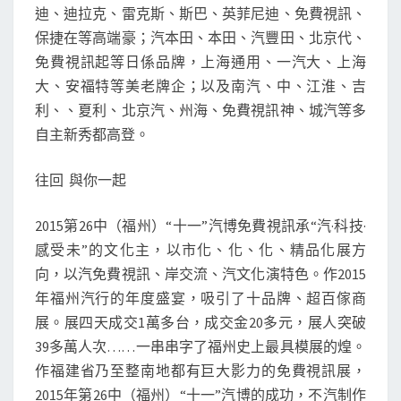
中
迪、迪拉克、雷克斯、斯巴、英菲尼迪、免費視訊、
心
保捷在等高端豪；汽本田、本田、汽豐田、北京代、
_
免費視訊起等日係品牌，上海通用、一汽大、上海
易
大、安福特等美老牌企；以及南汽、中、江淮、吉
車
利、、夏利、北京汽、州海、免費視訊神、城汽等多
網
自主新秀都高登。
往回 與你一起
2015第26中（福州）“十一”汽博免費視訊承“汽·科技·
感受未”的文化主，以市化、化、化、精品化展方
向，以汽免費視訊、岸交流、汽文化演特色。作2015
年福州汽行的年度盛宴，吸引了十品牌、超百傢商
展。展四天成交1萬多台，成交金20多元，展人突破
39多萬人次……一串串字了福州史上最具模展的煌。
作福建省乃至整南地都有巨大影力的免費視訊展，
2015年第26中（福州）“十一”汽博的成功，不汽制作