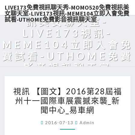
LIVE173免費視訊聊天秀-MOMO520免費視訊美
秀-MOMO520免費視
女聊天室-LIVE173視訊-MEME104立即入會免費
試看-UTHOME免費影音視訊聊天室
訊美女聊天室-
LIVE173視訊-
MEME104立即入會免
費試看-UTHOME免費
影音視訊聊天室
Live173熱門美女視訊，免費入會，點數輕鬆購買，可電話付款，美
視
眉陪你天天對聊，超解悶！
視訊 【圖文】2016第28屆福
訊
州十一國際車展震撼來襲_新
【圖
聞中心_易車網
文】
2016
2016-07-13
Admin
第
28