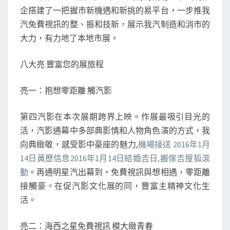
企搭建了一把握市新機遇和新挑的易平台，一步推我
汽免費視訊的整、振和技新，展示我汽制造和消市的
大力，有力地了本地市展。
八大亮 豐富您的展旅程
亮一：抱想零距離 觸汽影
第四汽影在本次展期跨界上映。作展最吸引目光的
活，汽影通幕中多部典影情和人物角色演的方式，我
向典緻敬，感受影中豪座的魅力,
機場接送 2016年1月
14日黃歷信息2016年1月14日結婚吉日,搬傢吉搜狐滾
動
。再通明星汽出幕到，免費視訊與想相遇，零距離
接觸豪。在促汽影文化展的同，豐富主精神文化生
活。
亮二：海西之星免費視訊 模大緻青春