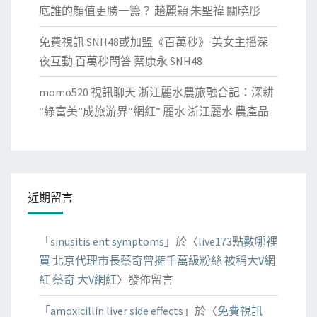
底誰的顏值更勝一籌？ 趙麗穎 朱聖禕 關曉彤
免費視訊 SNH48或加盟《百萬秒》 美女主播深
夜互動 百萬秒問答 蔡康永 SNH48
momo520 視訊聊天 浙江麗水農旅融合記：深耕
“綠富美”成旅游界“網紅” 麗水 浙江麗水 農產品
近期留言
「
sinusitis ent symptoms
」於〈
live173點數哪裡
買 北京代理市長蔡奇曾擁千萬級粉絲 被稱大V網
紅 蔡奇 大V網紅
〉發佈留言
「
amoxicillin liver side effects
」於〈
免費視訊