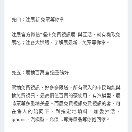
亮四：注展新 免票等你拿
注展官方微信“福州免費視訊展”與互活，就有機取免
展名；注各大媒體，了解展最新，免票等你拿。
亮五：展抽百萬座 送重磅好
票抽免費視訊，好多多限送。所有票入的市民均能與
抽免費視訊，最高價值百萬的豪使用，有汽模型、展
唸票等多重精美品。而展免費視訊免費視訊的客，可
在售人的陪同下，到指定地填料，加委抽活，
iphone、汽模型、充值卡等海量品等你抱回傢。