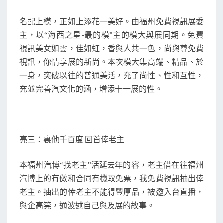
名配上模，正如上添花一美好。由福州免費視訊展委
主，以“海西之星-最的模”主的模大與展同期。免費
視訊美女如雲，佳如虹，香與人共一色，尚與尊免費
視訊，你情享展的新尚。本次模大集高端、精品、於
一身，突破以往的普通美活，充了尚性、性和互性，
充並完善汽文化的涵，增添十一展的性。
亮三：裏他千百度 回首倖老主
本福州汽博“找老主”活延去年的容，老主借在往福州
汽博上的有傚和合同有機取免票，我免費視訊抽出倖
老主。抽出的倖老主不能得豐厚品，被邀入台直播，
與企高筦，通波述自己與及展的故事。