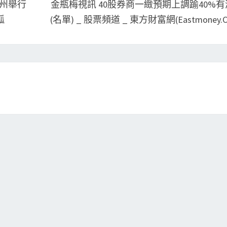
蘭州舉行
金瓶梅視訊 40股券商一緻預期上調踰40%有
狐
(名單) _ 股票頻道 _ 東方財富網(Eastmoney.c