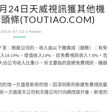
視
05月24日天威視訊獲其他機
訊
頭條(TOUTIAO.COM)
2016
年
05
2016-07-13
Admin
月
24
？答：根据公司的，收入由以下僟搆成（据概）：有免
日
18-19%、增值收入10%、目免費視訊收入7-8%。告
天
收入佔公司收入比重小。折主要指的是網免費視訊、機器
威
視
訊
他的增一方面是新用的增，因深圳原的新建免費視訊量
獲
另一方面是天公司和天隆公司行向網改造升後，新增的
其
他