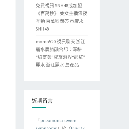
免費視訊 SNH48或加盟
《百萬秒》 美女主播深夜
互動 百萬秒問答 蔡康永
SNH48
momo520 視訊聊天 浙江
麗水農旅融合記：深耕
“綠富美”成旅游界“網紅”
麗水 浙江麗水 農產品
近期留言
「
pneumonia severe
symptoms
」於〈
live173