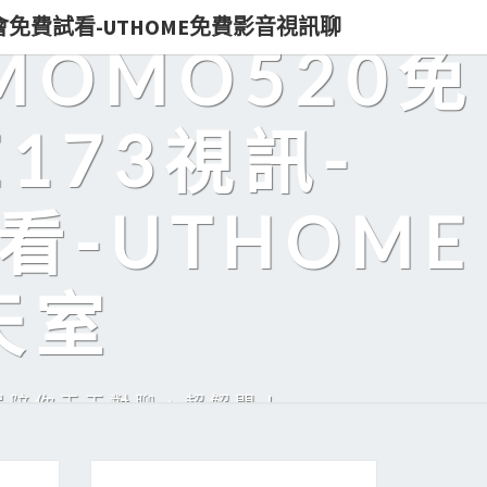
即入會免費試看-UTHOME免費影音視訊聊
MOMO520免
173視訊-
看-UTHOME
天室
美眉陪你天天對聊，超解悶！