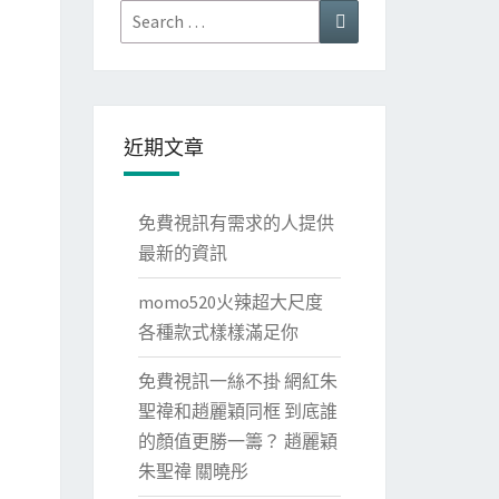
Search
Search
for:
近期文章
免費視訊有需求的人提供
最新的資訊
momo520火辣超大尺度
各種款式樣樣滿足你
免費視訊一絲不掛 網紅朱
聖禕和趙麗穎同框 到底誰
的顏值更勝一籌？ 趙麗穎
朱聖禕 關曉彤