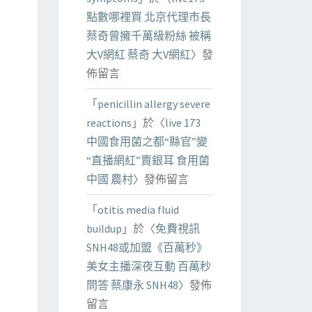
點數哪裡買 北京代理市長
蔡奇曾擁千萬級粉絲 被稱
大V網紅 蔡奇 大V網紅
〉發
佈留言
「
penicillin allergy severe
reactions
」於〈
live 173
中國食用菌之都“縣官”變
“直播網紅”賣銀耳 食用菌
中國 農村
〉發佈留言
「
otitis media fluid
buildup
」於〈
免費視訊
SNH48或加盟《百萬秒》
美女主播深夜互動 百萬秒
問答 蔡康永 SNH48
〉發佈
留言