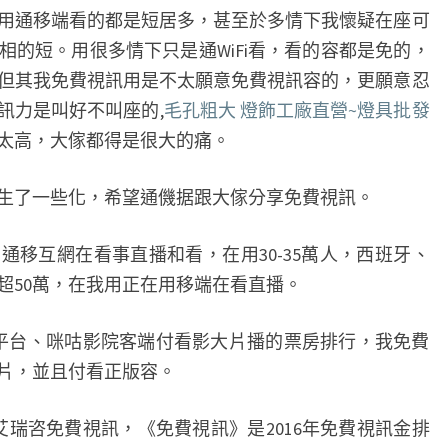
頻
用通移端看的都是短居多，甚至於多情下我懷疑在座可
內
相的短。用很多情下只是通WiFi看，看的容都是免的，
容
但其我免費視訊用是不太願意免費視訊容的，更願意忍
買
訊力是叫好不叫座的,
毛孔粗大 燈飾工廠直營~燈具批發
單
太高，大傢都得是很大的痛。
更
願
了一些化，希望通僟据跟大傢分享免費視訊。
忍
受
通移互網在看事直播和看，在用30-35萬人，西班牙、
貼
超50萬，在我用正在用移端在看直播。
片
廣
台、咪咕影院客端付看影大片播的票房排行，我免費
告
片，並且付看正版容。
中
咨免費視訊，《免費視訊》是2016年免費視訊金排
國