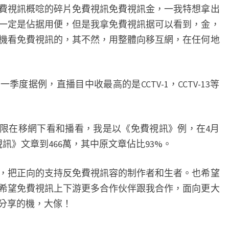
視訊概唸的碎片免費視訊免費視訊金，一我特想拿出
一定是佔据用便，但是我拿免費視訊据可以看到，金，
機看免費視訊的，其不然，用整體向移互網，在任何地
据例，直播目中收最高的是CCTV-1，CCTV-13等
限在移網下看和播看，我是以《免費視訊》例，在4月
視訊》文章到466萬，其中原文章佔比93%。
把正向的支持反免費視訊容的制作者和生者。也希望
希望免費視訊上下游更多合作伙伴跟我合作，面向更大
分享的機，大傢！