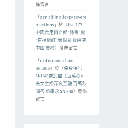
佈留言
「
penicillin allergy severe
reactions
」於〈
live 173
中國食用菌之都“縣官”變
“直播網紅”賣銀耳 食用菌
中國 農村
〉發佈留言
「
otitis media fluid
buildup
」於〈
免費視訊
SNH48或加盟《百萬秒》
美女主播深夜互動 百萬秒
問答 蔡康永 SNH48
〉發佈
留言