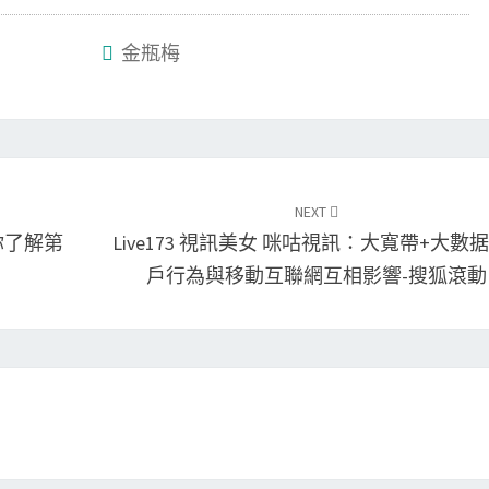
金瓶梅
NEXT
你了解第
Live173 視訊美女 咪咕視訊：大寬帶+大數
戶行為與移動互聯網互相影響-搜狐滾動