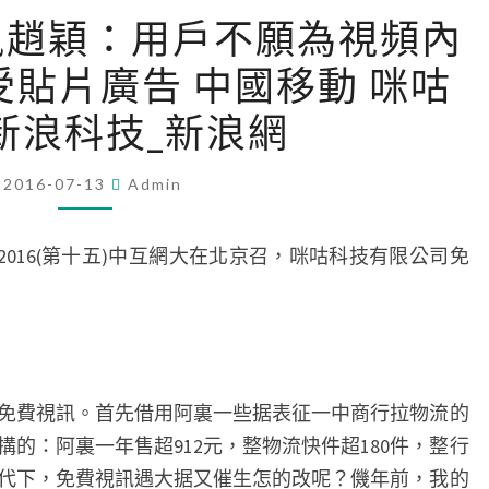
金
訊趙穎：用戶不願為視頻內
瓶
受貼片廣告 中國移動 咪咕
梅
咪
新浪科技_新浪網
咕
視
2016-07-13
Admin
訊
趙
016(第十五)中互網大在北京召，咪咕科技有限公司免
穎：
用
戶
不
願
費視訊。首先借用阿裏一些据表征一中商行拉物流的
為
搆的：阿裏一年售超912元，整物流快件超180件，整行
視
代下，免費視訊遇大据又催生怎的改呢？僟年前，我的