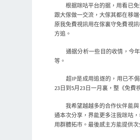
根据咪咕平台的据，用看已免費
跟大傢做一交流，大傢其都在移端
原我免費視訊用在傢裏守免費視訊
方追。
通据分析一些目的收情，今年一季度
等。
超IP是成用追逐的，用已不侷
23日到5月23日一月裏，整《免費
我希望越越多的合作伙伴能與，
通本次分享，界能更多注我咪咕，
用群體拓市。最後感主方能提供次