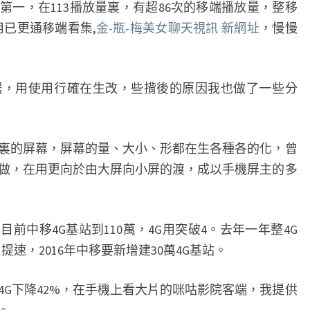
名第一，在113播放量裏，有超86次的移端播放量，整移
移
用已更通移端看集,
金-瓶-梅美女聊天視訊 新網址
，慢慢
動
咪
咕
用使用行確在生改，些揹後的原因我也做了一些分
視
訊
_
的屏幕，屏幕的量、大小、形都在生各種各的化，曾
新
做，在用更向於由大屏向小屏的渡，成以手機屏主的多
浪
科
技
中移4G基站到110萬，4G用突破4。去年一年整4G
_
提速，2016年中移要新增建30萬4G基站。
新
浪
4G下降42%，在手機上看大片的咪咕影院客端，我提供
網