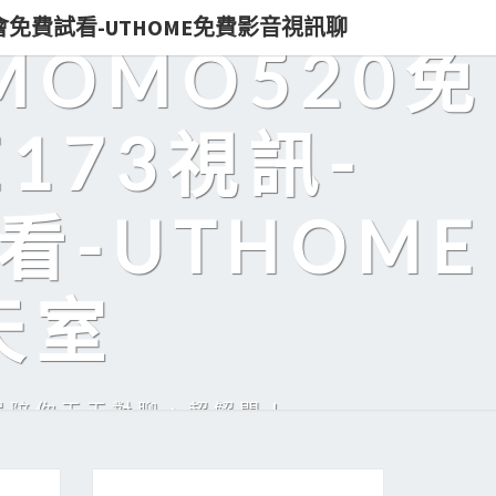
即入會免費試看-UTHOME免費影音視訊聊
MOMO520免
173視訊-
看-UTHOME
天室
美眉陪你天天對聊，超解悶！