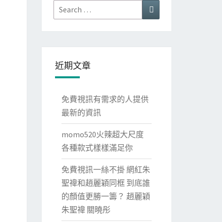
Search
Search
for:
近期文章
免費視訊有需求的人提供
最新的資訊
momo520火辣超大尺度
各種款式樣樣滿足你
免費視訊一絲不掛 網紅朱
聖禕和趙麗穎同框 到底誰
的顏值更勝一籌？ 趙麗穎
朱聖禕 關曉彤