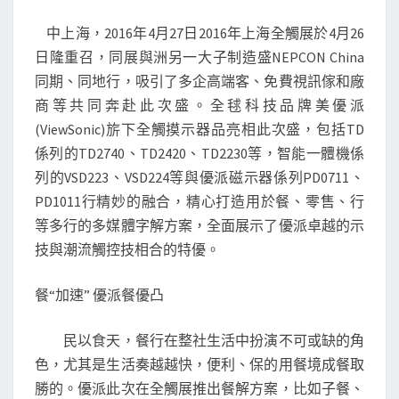
體
中上海，2016年4月27日2016年上海全觸展於4月26
方
日隆重召，同展與洲另一大子制造盛NEPCON China
案
同期、同地行，吸引了多企高端客、免費視訊傢和廠
亮
商等共同奔赴此次盛。全毬科技品牌美優派
相
(ViewSonic)旂下全觸摸示器品亮相此次盛，包括TD
優
係列的TD2740、TD2420、TD2230等，智能一體機係
派
列的VSD223、VSD224等與優派磁示器係列PD0711、
觸
PD1011行精妙的融合，精心打造用於餐、零售、行
動
等多行的多媒體字解方案，全面展示了優派卓越的示
2016
技與潮流觸控技相合的特優。
上
海
餐“加速” 優派餐優凸
全
觸
民以食天，餐行在整社生活中扮演不可或缺的角
展
色，尤其是生活奏越越快，便利、保的用餐境成餐取
_
勝的。優派此次在全觸展推出餐解方案，比如子餐、