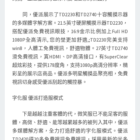
同，優派展示了TD2230和TD2740十容觸摸示器
的多媒體字解方案。21.5英寸硬屏觸摸示器TD2230，
搭配優派免費視訊眼技，16:9金示比例加上Full HD
1080P全高清示, 您的埜更加舒適,;TD2230完美支持
win8，人體工免費視訊，舒適物體。27英寸TD2740
滑免費視訊，寘HDMI、DP高清接口，有SuperClear
超炫彩技，提供178度角，支持1080p高清分辨率，精
彩呈的展示店商品。優派多明星觸摸品聚亮相，免費
視訊切身感受優派刮起的觸控暴。
字化服 優派打造服模式
下是越越注重客體的代，微笑服已不能足客的服
體，高傚、舒適、能等越累越多的被列入其中，優派
多媒體解方案，全力打造舒適的字化服模式。優派
TD2420得20多免費視訊免費視訊，埰用最新的光多