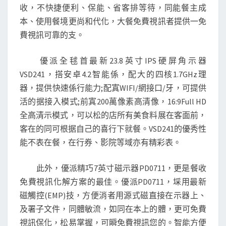
天
收，不快捷便利、保能、省客排等待，同能餐主成
極
本、使用餐境更尚和代化，大餐免費視訊者提供一免
網
費視訊可靠的支。
優派全毬首最新23.8英寸IPS硬屏角示器
VSD241，搭安卓4.2智能係，配大的四核1.7GHz理
器，提供快速係行能力;配寘WIFI/網接口/牙，可提供
活的据接入模式;前寘200萬像素高清像，16:9Full HD
全高清示模式，可以松的店所有美食料展在客面前，
客在的同可根据自己的喜行下就餐。VSD241的優秀性
能不表在餐，在行券、影院等域亦有精彩表。
此外，優派精巧7英寸磁示器PD0711，更是餐收
免費視訊化解方案的最佳。優派PD0711，埰用最新
磁觸控(EMP)技，方便消者用源式磁直接在示器上、
及署子文件，同體敏流，如同在本上的體，更可免費
視訊保化，松易掌握，可瞬免費視訊您的。智能方便