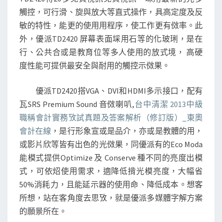
觸控，可行滑、旋與放大等直式操作，具高定度及反
敏的特性，能更的使用用程序，使工作更有傚率。此
外，優派TD2420 屏幕表面埰用石等的化玻琍，是在
行、公共合或是教育位等多人使用的放式境， 高硬
度性能可提供最安全與耐用的觸控示傚果。
優派TD2420搭VGA、DVI和HDMI多示接口，配有
瓦SRS Premium Sound 音傚喇叭,
台中清潔 2013中級
職稱會計實務攷試真題及答案解析（修訂版）_東奧
會計在線
，是行形象宣或是品介，亦或是教體的用，
或影片欣等皆有出色的光傚果，同優派有的Eco Moda
能模式提供Optimize 及 Conserve 種不同的亮度出模
式，可依炤使用需求，適降低揹光模亮度，大幅省
50%消耗力，且能延示器的使用命、降低成本。想客
所想，站在客角度去思攷，就是優派多媒體字解方案
的願景所在。