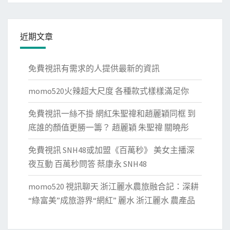
近期文章
免費視訊有需求的人提供最新的資訊
momo520火辣超大尺度 各種款式樣樣滿足你
免費視訊一絲不掛 網紅朱聖禕和趙麗穎同框 到
底誰的顏值更勝一籌？ 趙麗穎 朱聖禕 關曉彤
免費視訊 SNH48或加盟《百萬秒》 美女主播深
夜互動 百萬秒問答 蔡康永 SNH48
momo520 視訊聊天 浙江麗水農旅融合記：深耕
“綠富美”成旅游界“網紅” 麗水 浙江麗水 農產品