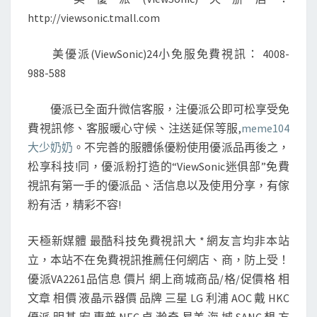
http://viewsonic.tmall.com
美優派(ViewSonic)24小免服免費視訊： 4008-
988-588
優派已全面升微信客服，注優派公即可松享受免
費視訊修、客服暖心守候、注送延保等服,
meme104
大少奶奶
。不完善的服體係優粉使用優派品再後之，
松享科技!同，優派粉打造的“ViewSonic迷俱部”免費
視訊有第一手的優派品、活信息以及使用分享，有傢
粉有活，精彩不容!
天極新媒體 最酷科技免費視訊大 * 網友言均非本站
立，本站不在免費視訊推薦任何網店、商，防上受！
優派VA2261品信息 價片 網上商城商品/格/促價格 相
文章 相價 液晶示器價 品牌 三星 LG 利浦 AOC 戴 HKC