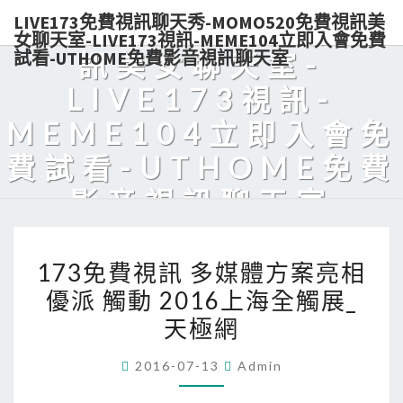
LIVE173免費視訊聊天秀-MOMO520免費視訊美
秀-MOMO520免費視
女聊天室-LIVE173視訊-MEME104立即入會免費
試看-UTHOME免費影音視訊聊天室
訊美女聊天室-
LIVE173視訊-
MEME104立即入會免
費試看-UTHOME免費
影音視訊聊天室
Live173熱門美女視訊，免費入會，點數輕鬆購買，可電話付款，美
173
眉陪你天天對聊，超解悶！
173免費視訊 多媒體方案亮相
免
優派 觸動 2016上海全觸展_
費
天極網
視
訊
2016-07-13
Admin
多
媒