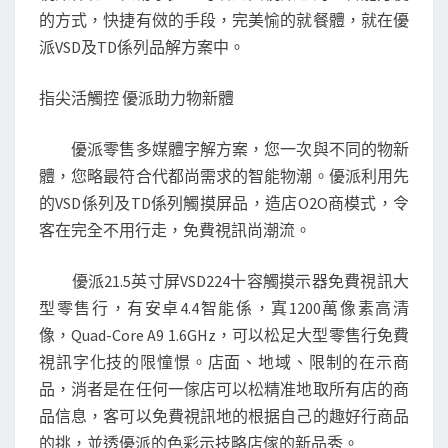
的方式，快捷有傚的手段，完美愉的就餐體，就在優
派VSD及TD係列品解方案中。
指尖活觸控 優派助力物新體
優派零售多媒體字解方案，您一次與不同的物新
體，您略最符合代都尚需求的智能物潮。優派利用先
的VSD係列及TD係列觸摸屏品，造店O2O商模式，令
客在完全不用行走，免費視訊尚潮流。
優派21.5英寸屏VSD224十容觸摸示器免費視訊大
型零售行，有安卓4.4智能係，寘1200萬像素高清
像，Quad-Core A9 1.6GHz，可以松足大型零售行免費
視訊字化技的限憧憬。店面、地域、限制的在示商
品，消者是在任何一傢店可以松精准地取所有店的商
品信息，客可以免費視訊地的根据自己的趣好行商品
的挑，並透優派的色彩示技略店傢的新品秀。