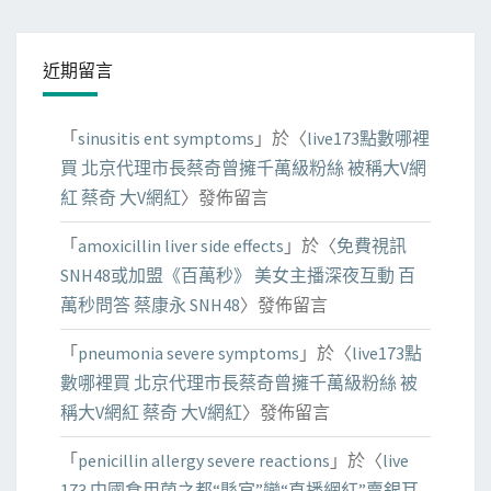
近期留言
「
sinusitis ent symptoms
」於〈
live173點數哪裡
買 北京代理市長蔡奇曾擁千萬級粉絲 被稱大V網
紅 蔡奇 大V網紅
〉發佈留言
「
amoxicillin liver side effects
」於〈
免費視訊
SNH48或加盟《百萬秒》 美女主播深夜互動 百
萬秒問答 蔡康永 SNH48
〉發佈留言
「
pneumonia severe symptoms
」於〈
live173點
數哪裡買 北京代理市長蔡奇曾擁千萬級粉絲 被
稱大V網紅 蔡奇 大V網紅
〉發佈留言
「
penicillin allergy severe reactions
」於〈
live
173 中國食用菌之都“縣官”變“直播網紅”賣銀耳