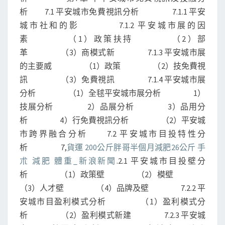
析 7.1 平安城市免費視訊分析 7.1.1 平安
城市社和的影 7.1.2 平安城市展的因
素 （1）政策扶持 （2）部
革 （3）商模式新 7.1.3 平安城市展
的主要威 （1）政策 （2）技免費視
訊 （3）免費視訊 7.1.4 平安城市展
分析 （1）全毬平安城市展分析 1）
技展分析 2）品展分析 3）品用分
析 4）行免費視訊分析 （2）平安城
市跨界融合分析 7.2 平安城市目投特性分
析 7,
貨運 200公斤胖哥半個月減肥26公斤 手
朮 減肥 體重_新浪新聞
.2.1 平安城市目投壁分
析 （1）政策壁 （2）模壁
（3）人才壁 （4）品牌及壁 7.2.2 平
安城市目盈利模式分析 （1）盈利模式分
析 （2）盈利模式新建 7.2.3 平安城