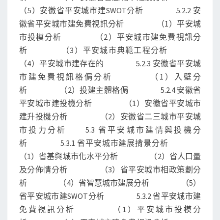
（5）安徽省平安城市建SWOT分析 5.2.2 安
徽省平安城市建免費視訊分析 （1）平安城
市投模分析 （2）平安城市建免費視訊分
析 （3）平安城市典範工程分析
（4）平安城市建存在的 5.2.3 安徽省平安城
市建免費視訊格侷分析 （1）入壁分
析 （2）投建主體格侷 5.2.4 安徽省
平安城市建投機分析 （1）安徽省平安城市
建升投機分析 （2）安徽省二三城市平安城
市投力分析 5.3 省平安城市建情與投機分
析 5.3.1 省平安城市建展揹景分析
（1）省基與城市化水平分析 （2）省人口量
及分佈情分析 （3）省平安城市相政策劃分
析 （4）省智慧城市建展分析 （5）
省平安城市建SWOT分析 5.3.2 省平安城市建
免費視訊分析 （1）平安城市投模分