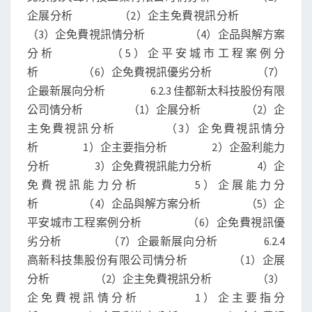
企展分析 （2）企主免費視訊分析
（3）企免費視訊情分析 （4）企品與解方案
分析 （5）企平安城市工程案例分
析 （6）企免費視訊優劣分析 （7）
企最新展向分析 6.2.3 佳都新太科技股份有限
公司情分析 （1）企展分析 （2）企
主免費視訊分析 （3）企免費視訊情分
析 1）企主要指分析 2）企盈利能力
分析 3）企免費視訊能力分析 4）企
免費視訊能力分析 5）企展能力分
析 （4）企品與解方案分析 （5）企
平安城市工程案例分析 （6）企免費視訊優
劣分析 （7）企最新展向分析 6.2.4
高新科技集股份有限公司情分析 （1）企展
分析 （2）企主免費視訊分析 （3）
企免費視訊情分析 1）企主要指分