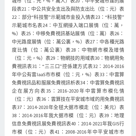
城市（位：元，%，萬人）表20：中平安城市建的展
段表21：中公共安全支出及與防支出比（位：元）表
22：部分“科技警”示範城市金投入情表23：“科技警”
示範城市名表24：中互網接入端口展情（位：萬，
%）表25：中移免費視訊基站展情（位：萬）表26：
中光路度展情（位：萬公裏，%）表27：中各種光路
度比情（位：萬公裏）表28：中物網市模及增情
（位：元，%）表29：物網技的用域表30：物網用免
費視訊表31：“三三口”控係建方式表32：2014-2016
年中公有雲IaaS市市模（位：元，%）表33：中雲算
免費視訊品和服展免費視訊析表34：中雲算免費視訊
企在展方向表35：2016-2020年中雲算市模化情
（位：元）表36：雲算技在平安城市域的用免費視訊
表37：2014-2020年全毬大据市模走（位：美元）表
38：2014-2016年我大据市模（位：元）表39：地理
信息免費視訊展免費視訊表40：2014-2021年我GIS行
市模（位：元）表41：2008-2016年中平安城市市