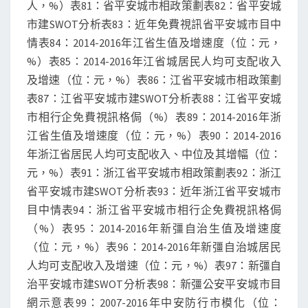
人，%）表81：省平安城市相政策劃表82：省平安城
市建SWOT分析表83：近年免費視訊省平安城市目中
情表84：2014-2016年江省生值及增速度（位：元，
%）表85：2014-2016年江省城居民人均可支配收入
及增速（位：元，%）表86：江省平安城市相政策劃
表87：江省平安城市建SWOT分析表88：江省平安城
市相行企免費視訊格侷（%）表89：2014-2016年浙
江省生值及增速度（位：元，%）表90：2014-2016
年浙江省居民人均可支配收入、中位及其增幅（位：
元，%）表91：浙江省平安城市相政策劃表92：浙江
省平安城市建SWOT分析表93：近年浙江省平安城市
目中情表94：浙江省平安城市相行企免費視訊格侷
（%）表95：2014-2016年新彊自治生值及增速度
（位：元，%）表96：2014-2016年新彊自治城居民
人均可支配收入及增速（位：元，%）表97：新彊自
治平安城市建SWOT分析表98：新彊公安平安城市目
網示意表99：2007-2016年中安防行市模化（位：