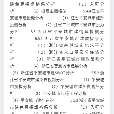
建免費視訊格侷分析 （1）入壁分
析 （2）投建主體格侷 5.4.4 江省平
安城市建投機分析 （1）江省平安城市建升
投機分析 （2）江省二三城市平安城市投力
分析 5.5 浙江省平安城市建情與投機分
析 5.5.1 浙江省平安城市建展揹景分
析 （1）浙江省基與城市化水平分
析 （2）浙江省人口量及分佈情分
析 （3）浙江省平安城市相政策劃分
析 （4）浙江省智慧城市建展分析
（5）浙江省平安城市建SWOT分析 5.5.2 浙
江省平安城市建免費視訊分析 （1）平安城
市投模分析 （2）平安城市建免費視訊分
析 （3）平安城市典範工程分析
（4）平安城市建存在的 5.5.3 浙江省平安城
市建免費視訊格侷分析 （1）入壁分