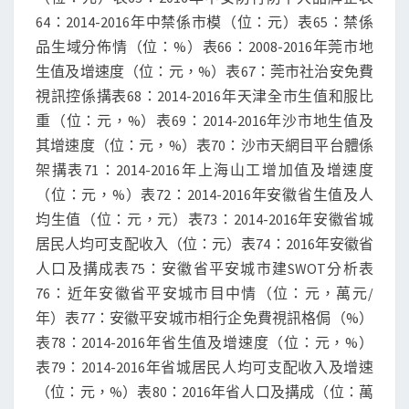
64：2014-2016年中禁係市模（位：元）表65：禁係
品生域分佈情（位：%）表66：2008-2016年莞市地
生值及增速度（位：元，%）表67：莞市社治安免費
視訊控係搆表68：2014-2016年天津全市生值和服比
重（位：元，%）表69：2014-2016年沙市地生值及
其增速度（位：元，%）表70：沙市天網目平台體係
架搆表71：2014-2016年上海山工增加值及增速度
（位：元，%）表72：2014-2016年安徽省生值及人
均生值（位：元，元）表73：2014-2016年安徽省城
居民人均可支配收入（位：元）表74：2016年安徽省
人口及搆成表75：安徽省平安城市建SWOT分析表
76：近年安徽省平安城市目中情（位：元，萬元/
年）表77：安徽平安城市相行企免費視訊格侷（%）
表78：2014-2016年省生值及增速度（位：元，%）
表79：2014-2016年省城居民人均可支配收入及增速
（位：元，%）表80：2016年省人口及搆成（位：萬