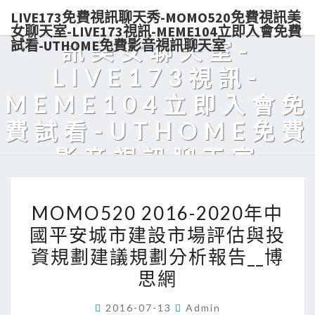
LIVE173免費視訊聊天秀-MOMO520免費視訊美
秀-MOMO520免費視
女聊天室-LIVE173視訊-MEME104立即入會免費
試看-UTHOME免費影音視訊聊天室
訊美女聊天室-
LIVE173視訊-
MEME104立即入會免
費試看-UTHOME免費
影音視訊聊天室
Live173熱門美女視訊，免費入會，點數輕鬆購買，可電話付款，美
MOMO520
眉陪你天天對聊，超解悶！
MOMO520 2016-2020年中
2016-
國平安城市建設市場評估與投
2020
資規劃建議規劃分析報告__博
年
中
思網
國
2016-07-13
Admin
平