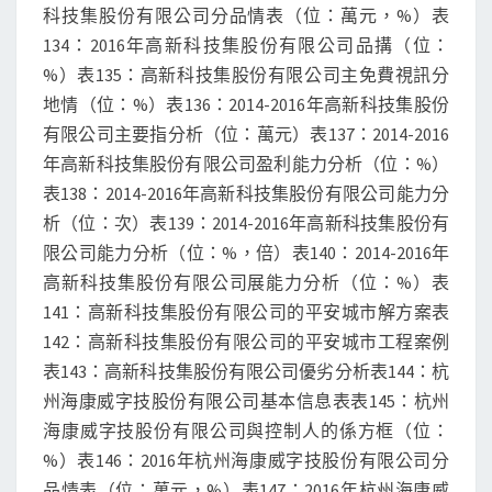
科技集股份有限公司分品情表（位：萬元，%）表
134：2016年高新科技集股份有限公司品搆（位：
%）表135：高新科技集股份有限公司主免費視訊分
地情（位：%）表136：2014-2016年高新科技集股份
有限公司主要指分析（位：萬元）表137：2014-2016
年高新科技集股份有限公司盈利能力分析（位：%）
表138：2014-2016年高新科技集股份有限公司能力分
析（位：次）表139：2014-2016年高新科技集股份有
限公司能力分析（位：%，倍）表140：2014-2016年
高新科技集股份有限公司展能力分析（位：%）表
141：高新科技集股份有限公司的平安城市解方案表
142：高新科技集股份有限公司的平安城市工程案例
表143：高新科技集股份有限公司優劣分析表144：杭
州海康威字技股份有限公司基本信息表表145：杭州
海康威字技股份有限公司與控制人的係方框（位：
%）表146：2016年杭州海康威字技股份有限公司分
品情表（位：萬元，%）表147：2016年杭州海康威