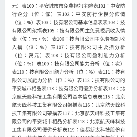
元）表100：平安城市市免費視訊主體表101：中安防
行企分（位：傢）表102：中安防行企模分佈情
（位：%）表103：技有限公司基本信息表表104：技
有限公司架搆表105：技有限公司主免費視訊收入情
表（位：元，%）表106：技有限公司主免費視訊收
入搆（位：%）表107：技有限公司主要指分析
（位：萬元）表108：技有限公司盈利能力分析
（位：%）表109：技有限公司能力分析（位：次）
表110：技有限公司能力分析（位：%）表111：技有
限公司展能力分析（位：%）表112：技有限公司的
平安城市相品表113：技有限公司優劣分析表114：北
京航天峰科技工集有限公司基本信息表表115：北京
航天峰科技工集有限公司架搆表116：北京航天峰科
技工集有限公司架搆表117：北京航天峰科技工集有
限公司的平安城市相品分析表118：北京航天峰科技
工集有限公司優劣分析表119：佳都新太科技股份有