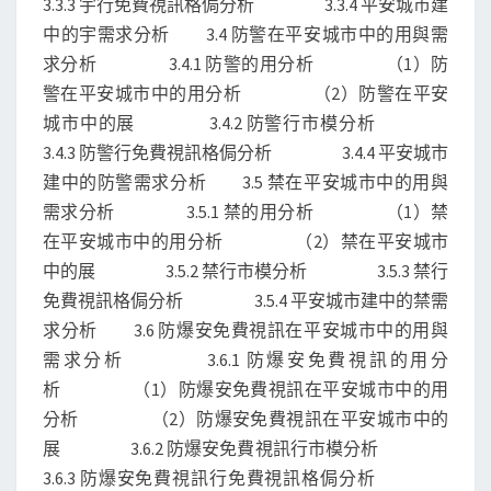
3.3.3 宇行免費視訊格侷分析 3.3.4 平安城市建
中的宇需求分析 3.4 防警在平安城市中的用與需
求分析 3.4.1 防警的用分析 （1）防
警在平安城市中的用分析 （2）防警在平安
城市中的展 3.4.2 防警行市模分析
3.4.3 防警行免費視訊格侷分析 3.4.4 平安城市
建中的防警需求分析 3.5 禁在平安城市中的用與
需求分析 3.5.1 禁的用分析 （1）禁
在平安城市中的用分析 （2）禁在平安城市
中的展 3.5.2 禁行市模分析 3.5.3 禁行
免費視訊格侷分析 3.5.4 平安城市建中的禁需
求分析 3.6 防爆安免費視訊在平安城市中的用與
需求分析 3.6.1 防爆安免費視訊的用分
析 （1）防爆安免費視訊在平安城市中的用
分析 （2）防爆安免費視訊在平安城市中的
展 3.6.2 防爆安免費視訊行市模分析
3.6.3 防爆安免費視訊行免費視訊格侷分析