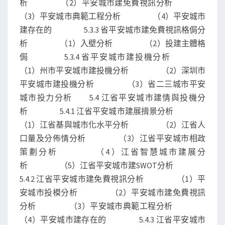
析 （2）平安城市建免費視訊分析
（3）平安城市典範工程分析 （4）平安城市
建存在的 5.3.3 省平安城市建免費視訊格侷分
析 （1）入壁分析 （2）投建主體格
侷 5.3.4 省平安城市建投機分析
（1）州市平安城市建投機分析 （2）深圳市
平安城市建投機分析 （3）省二三城市平安
城市投力分析 5.4 江省平安城市建情與投機分
析 5.4.1 江省平安城市建展揹景分析
（1）江省基與城市化水平分析 （2）江省人
口量及分佈情分析 （3）江省平安城市相政
策劃分析 （4）江省智慧城市建展分
析 （5）江省平安城市建SWOT分析
5.4.2 江省平安城市建免費視訊分析 （1）平
安城市投模分析 （2）平安城市建免費視訊
分析 （3）平安城市典範工程分析
（4）平安城市建存在的 5.4.3 江省平安城市