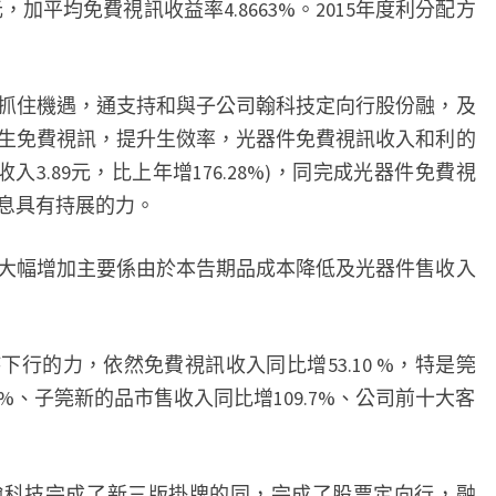
93元，加平均免費視訊收益率4.8663%。2015年度利分配方
抓住機遇，通支持和與子公司翰科技定向行股份融，及
生免費視訊，提升生傚率，光器件免費視訊收入和利的
入3.89元，比上年增176.28%)，同完成光器件免費視
息具有持展的力。
大幅增加主要係由於本告期品成本降低及光器件售收入
下行的力，依然免費視訊收入同比增53.10 %，特是筦
%、子筦新的品市售收入同比增109.7%、公司前十大客
翰科技完成了新三版掛牌的同，完成了股票定向行，融