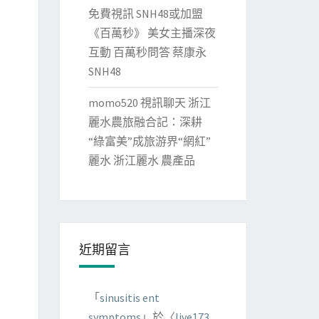
免費視訊 SNH48或加盟
《百萬秒》 美女主播深夜
互動 百萬秒問答 蔡康永
SNH48
momo520 視訊聊天 浙江
麗水農旅融合記：深耕
“綠富美”成旅游界“網紅”
麗水 浙江麗水 農產品
近期留言
「
sinusitis ent
symptoms
」於〈
live173