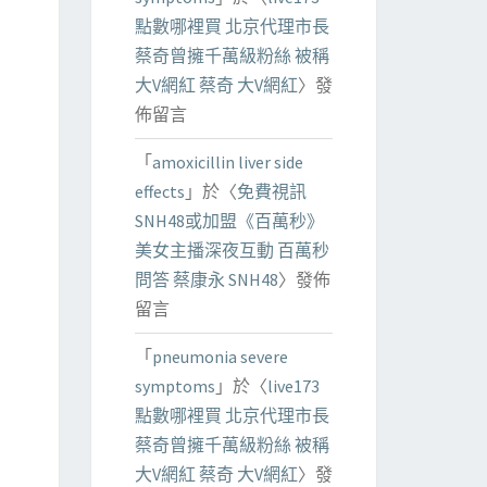
點數哪裡買 北京代理市長
蔡奇曾擁千萬級粉絲 被稱
大V網紅 蔡奇 大V網紅
〉發
佈留言
「
amoxicillin liver side
effects
」於〈
免費視訊
SNH48或加盟《百萬秒》
美女主播深夜互動 百萬秒
問答 蔡康永 SNH48
〉發佈
留言
「
pneumonia severe
symptoms
」於〈
live173
點數哪裡買 北京代理市長
蔡奇曾擁千萬級粉絲 被稱
大V網紅 蔡奇 大V網紅
〉發