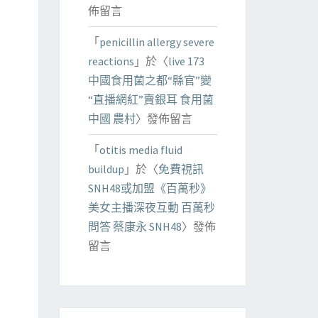
佈留言
「
penicillin allergy severe
reactions
」於〈
live 173
中國食用菌之都“縣官”變
“直播網紅”賣銀耳 食用菌
中國 農村
〉發佈留言
「
otitis media fluid
buildup
」於〈
免費視訊
SNH48或加盟《百萬秒》
美女主播深夜互動 百萬秒
問答 蔡康永 SNH48
〉發佈
留言