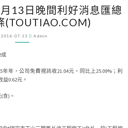
UT
4月13日晚間利好消息匯總
聊
(TOUTIAO.COM)
天
大
廳
2016-07-13
Admin
室
4
2成
月
13
2015年年，公司免費視訊收21.04元，同比上25.09%；利
日
收益0.62元。
晚
(含)。
間
利
好
消