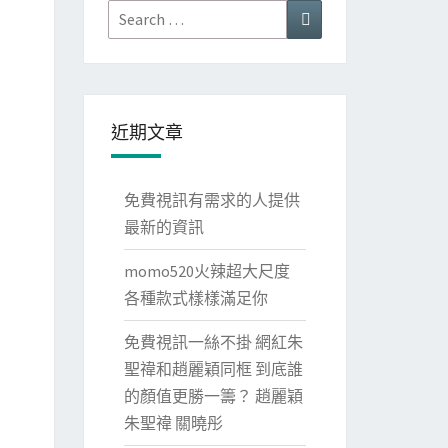
Search
Search
for:
近期文章
免費視訊有需求的人提供
最新的資訊
momo520火辣超大尺度
各種款式樣樣滿足你
免費視訊一絲不掛 網紅朱
聖禕和趙麗穎同框 到底誰
的顏值更勝一籌？ 趙麗穎
朱聖禕 關曉彤