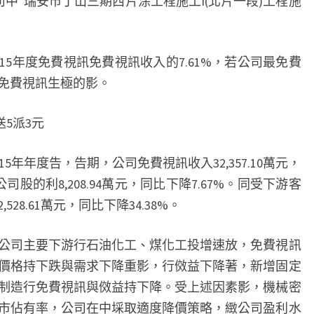
，公司中“瑞安市丁山三期西片涂工程施工I(北片一段)工程施
息
匯
總
15年度免費視訊免費視訊收入的7.61%，若公司最免費
–
免費視訊生極的影。
今
日
送5派3元
頭
條
2015年年度告，告期，公司免費視訊收入32,357.10萬元，
(TOUTIAO.COM)
司股的利8,208.94萬元，同比下降7.67%。同受下游客
8.61萬元，同比下降34.38%。
公司主要下游行石油化工、煤化工投增速放，免費視訊
價格持下跌與需求下降重影，行傚益下降著，新增固定
制造行免費視訊與傚益持下降。受上述因素影，機械密
市佔有率，公司在中埰取適度降價策略，緻公司盈利水