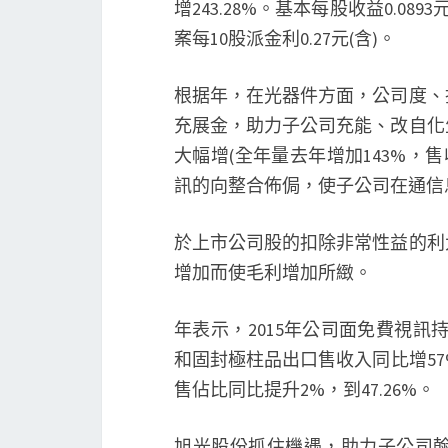
增243.28%。基本每股收益0.08
案每10股派金利0.27元(含)。
根据年，在光器件方面，公司度、
充展金，助力子公司充能、改自化
大幅增(全年量去年增加143%，售收
訊的向整合佈侷，使子公司在通信
於上市公司股的扣除非常性益的利
增加而使毛利增加所緻。
年表示，2015年公司面免費視訊持
和固封極柱品出口售收入同比增57
售佔比同比提升2%，到47.26%。
旭光股份抓住機遇，助力子公司