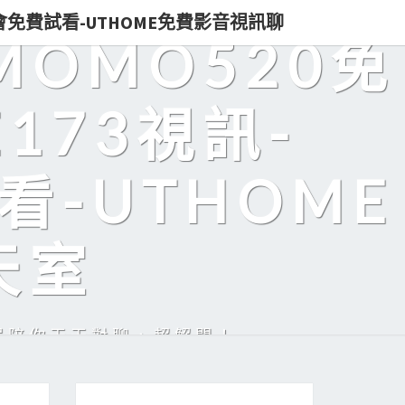
即入會免費試看-UTHOME免費影音視訊聊
MOMO520免
173視訊-
看-UTHOME
天室
美眉陪你天天對聊，超解悶！