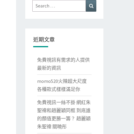
Search
Search
for:
近期文章
免費視訊有需求的人提供
最新的資訊
momo520火辣超大尺度
各種款式樣樣滿足你
免費視訊一絲不掛 網紅朱
聖禕和趙麗穎同框 到底誰
的顏值更勝一籌？ 趙麗穎
朱聖禕 關曉彤