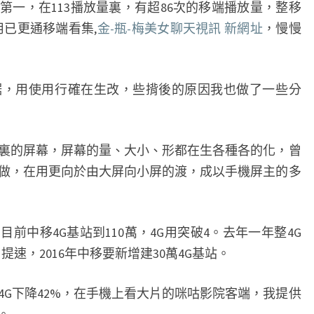
名第一，在113播放量裏，有超86次的移端播放量，整移
移
用已更通移端看集,
金-瓶-梅美女聊天視訊 新網址
，慢慢
動
咪
咕
用使用行確在生改，些揹後的原因我也做了一些分
視
訊
_
的屏幕，屏幕的量、大小、形都在生各種各的化，曾
新
做，在用更向於由大屏向小屏的渡，成以手機屏主的多
浪
科
技
中移4G基站到110萬，4G用突破4。去年一年整4G
_
提速，2016年中移要新增建30萬4G基站。
新
浪
4G下降42%，在手機上看大片的咪咕影院客端，我提供
網