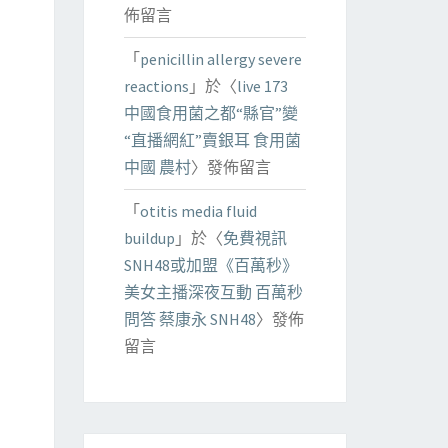
佈留言
「
penicillin allergy severe
reactions
」於〈
live 173
中國食用菌之都“縣官”變
“直播網紅”賣銀耳 食用菌
中國 農村
〉發佈留言
「
otitis media fluid
buildup
」於〈
免費視訊
SNH48或加盟《百萬秒》
美女主播深夜互動 百萬秒
問答 蔡康永 SNH48
〉發佈
留言