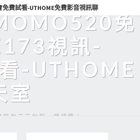
即入會免費試看-UTHOME免費影音視訊聊
MOMO520免
173視訊-
看-UTHOME
天室
美眉陪你天天對聊，超解悶！