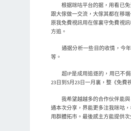
根据咪咕平台的据，用看已免費
跟大傢做一交流，大傢其都在移端
原我免費視訊用在傢裏守免費視訊
方追。
通据分析一些目的收情，今年一季度
等。
超IP是成用追逐的，用已不侷
23日到5月23日一月裏，整《免費
我希望越越多的合作伙伴能與，
通本次分享，界能更多注我咪咕，
用群體拓市。最後感主方能提供次