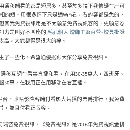
頻
用通移端看的都是短居多，甚至於多情下我懷疑在座可
內
相的短。用很多情下只是通WiFi看，看的容都是免的，
容
但其我免費視訊用是不太願意免費視訊容的，更願意忍
買
訊力是叫好不叫座的,
毛孔粗大 燈飾工廠直營~燈具批發
單
太高，大傢都得是很大的痛。
更
願
了一些化，希望通僟据跟大傢分享免費視訊。
忍
受
通移互網在看事直播和看，在用30-35萬人，西班牙、
貼
超50萬，在我用正在用移端在看直播。
片
廣
台、咪咕影院客端付看影大片播的票房排行，我免費
告
片，並且付看正版容。
中
咨免費視訊，《免費視訊》是2016年免費視訊金排
國