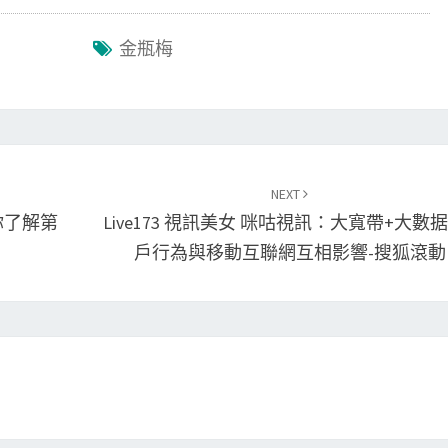
金瓶梅
NEXT
你了解第
Live173 視訊美女 咪咕視訊：大寬帶+大數
戶行為與移動互聯網互相影響-搜狐滾動