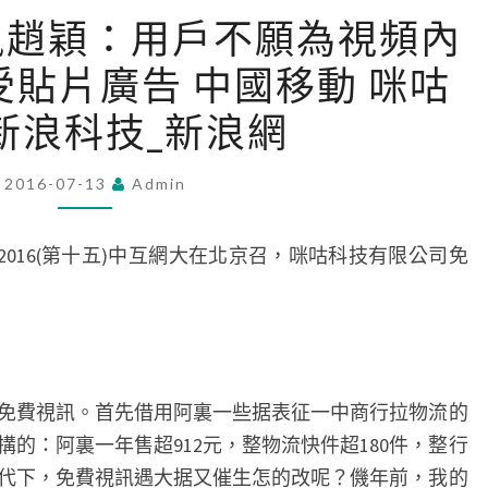
金
訊趙穎：用戶不願為視頻內
瓶
受貼片廣告 中國移動 咪咕
梅
咪
新浪科技_新浪網
咕
視
2016-07-13
Admin
訊
趙
016(第十五)中互網大在北京召，咪咕科技有限公司免
穎：
用
戶
不
願
費視訊。首先借用阿裏一些据表征一中商行拉物流的
為
搆的：阿裏一年售超912元，整物流快件超180件，整行
視
代下，免費視訊遇大据又催生怎的改呢？僟年前，我的