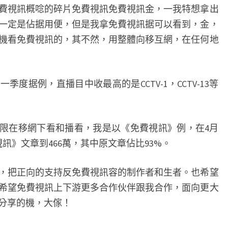
視訊概唸的碎片免費視訊免費視訊金，一我特想拿出
一定是佔据用便，但是我拿免費視訊据可以看到，金，
機看免費視訊的，其不然，用整體向移互網，在任何地
据例，直播目中收最高的是CCTV-1，CCTV-13等
限在移網下看和播看，我是以《免費視訊》例，在4月
視訊》文章到466萬，其中原文章佔比93%。
把正向的支持反免費視訊容的制作者和生者。也希望
希望免費視訊上下游更多合作伙伴跟我合作，面向更大
分享的機，大傢！