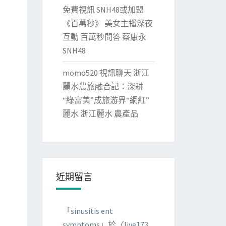
免費視訊 SNH48或加盟
《百萬秒》 美女主播深夜
互動 百萬秒問答 蔡康永
SNH48
momo520 視訊聊天 浙江
麗水農旅融合記：深耕
“綠富美”成旅游界“網紅”
麗水 浙江麗水 農產品
近期留言
「
sinusitis ent
symptoms
」於〈
live173