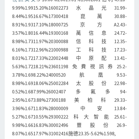
東
9.99%1.9915.20%16002273水晶光31.99-
方
8.44%1.9516.67%17300418崑萬30.88-
財
8.91%1.9317.10%18000725京方A2.43-
富
3.57%1.8016.44%19300168萬信息24.72-
網
8.98%1.7311.97%20300088信科技12.35-
(EASTMONEY.COM)
6.16%1.7312.96%21000988工科技17.23-
8.01%1.7217.33%22002448中原配13.41-
5.63%1.7218.21%23601198免費視訊券25.2-
3.78%1.698.22%24000520航凰9.53-
8.98%1.6918.06%25002284太股份22.98-
0.52%1.687.99%26002407多氟多94-
2.95%1.673.88%27300188美柏科29.33-
3.96%1.6711.83%28000009中安13.84-
5.27%1.6710.55%29300222科大智能25.61-
9.98%1.6616.83%30002496豐股份26.9-
8.07%1.6517.97%31002416施德23.35-5.62%1.598,