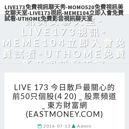
LIVE173免費視訊聊天秀-MOMO520免費視訊美
秀-MOMO520免費視
女聊天室-LIVE173視訊-MEME104立即入會免費
試看-UTHOME免費影音視訊聊天室
訊美女聊天室-
LIVE173視訊-
MEME104立即入會免
費試看-UTHOME免費
影音視訊聊天室
Live173熱門美女視訊，免費入會，點數輕鬆購買，可電話付款，美
LIVE
眉陪你天天對聊，超解悶！
LIVE 173 今日散戶最關心的
173
前50只個股(4 20) _ 股票頻道
今
_ 東方財富網
日
散
(EASTMONEY.COM)
戶
2016-07-13
Admin
最