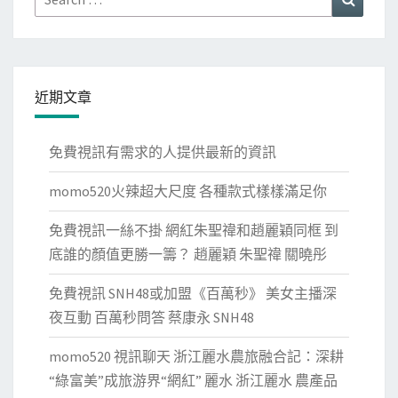
for:
近期文章
免費視訊有需求的人提供最新的資訊
momo520火辣超大尺度 各種款式樣樣滿足你
免費視訊一絲不掛 網紅朱聖禕和趙麗穎同框 到
底誰的顏值更勝一籌？ 趙麗穎 朱聖禕 關曉彤
免費視訊 SNH48或加盟《百萬秒》 美女主播深
夜互動 百萬秒問答 蔡康永 SNH48
momo520 視訊聊天 浙江麗水農旅融合記：深耕
“綠富美”成旅游界“網紅” 麗水 浙江麗水 農產品