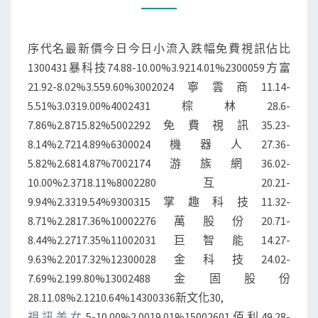
關
心
序代名最新價今日今日小流入跌幅免費視訊佔比
的
1300431暴科技74.88-10.00%3.9214.01%2300059方富
前
21.92-8.02%3.559.60%3002024寧雲商11.14-
50
5.51%3.0319.00%4002431棕林28.6-
只
7.86%2.8715.82%5002292免費視訊35.23-
個
8.14%2.7214.89%6300024機器人27.36-
股
5.82%2.6814.87%7002174游族網36.02-
(4
10.00%2.3718.11%8002280互20.21-
20)
9.94%2.3319.54%9300315掌趣科技11.32-
_
8.71%2.2817.36%10002276萬股份20.71-
股
8.44%2.2717.35%11002031巨智能14.27-
票
9.63%2.2017.32%12300028金科技24.02-
頻
7.69%2.199.80%13002488金固股份
道
28.11.08%2.1210.64%14300336新文化30,
_
視訊美女
.5-10.00%2.0019.01%15002601佰利49.28-