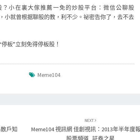
股？小在裏大傢推薦一免的炒股平台：微信公聊股
股票池，小就曾根据聊股的教，利不少。祕密告你了，去不去
回復“停板”立刻免得停板股！
Meme104
NEXT
%散戶知
Meme104 視訊網 佳創視訊：2013年半年度
股票頻道_証券之星