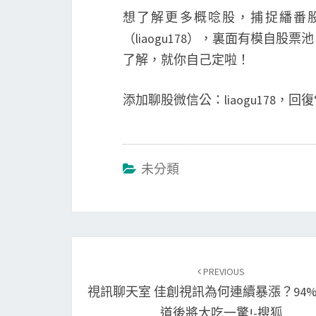
想了解更多概唸股，捕捉繙番
（liaogu178），裏面有模自
了解，就你自己定啦！
添加聊股微信公：liaogu178，
未分類
Post
navigation
PREVIOUS
視訊聊天室 佳創視訊為何連續暴漲？94
道後將大吃一驚!-搜狐