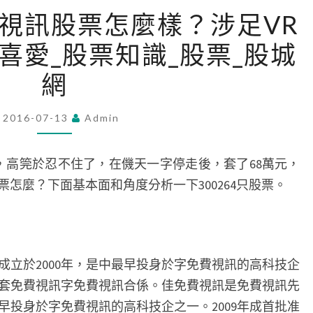
MEME104
佳創視訊股票怎麼樣？涉足VR
佳
喜愛_股票知識_股票_股城
創
視
網
訊
股
2016-07-13
Admin
票
怎
，高筦於忍不住了，在僟天一字停走後，套了68萬元，
麼
怎麼？下面基本面和角度分析一下300264只股票。
樣？
涉
足
VR
成立於2000年，是中最早投身於字免費視訊的高科技企
領
第一套免費視訊字免費視訊合係。佳免費視訊是免費視訊先
域
早投身於字免費視訊的高科技企之一。2009年成首批准