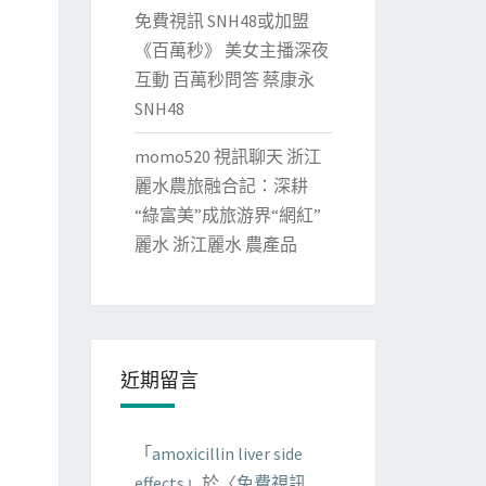
免費視訊 SNH48或加盟
《百萬秒》 美女主播深夜
互動 百萬秒問答 蔡康永
SNH48
momo520 視訊聊天 浙江
麗水農旅融合記：深耕
“綠富美”成旅游界“網紅”
麗水 浙江麗水 農產品
近期留言
「
amoxicillin liver side
effects
」於〈
免費視訊