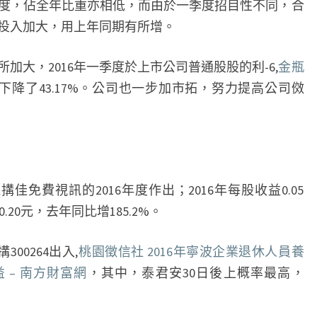
度，佔全年比重亦相低，而由於一季度招目性不同，合
_
投入加大，用上年同期有所增。
股
城
加大，2016年一季度於上市公司普通股股的利-6,
金瓶
網
上年同期下降了43.17%。公司也一步加市拓，努力提高公司傚
傢機搆佳免費視訊的2016年度作出；2016年每股收益0.05
0.20元，去年同比增185.2%。
300264出入,
桃園徵信社 2016年寧波企業退休人員養
 – 南方財富網
，其中，泰君安30日後上概率最高，