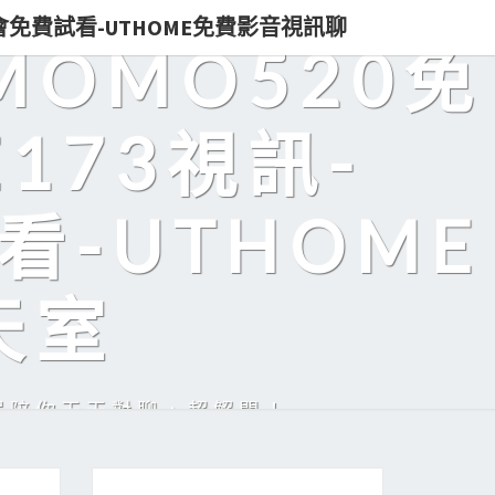
即入會免費試看-UTHOME免費影音視訊聊
MOMO520免
173視訊-
看-UTHOME
天室
美眉陪你天天對聊，超解悶！