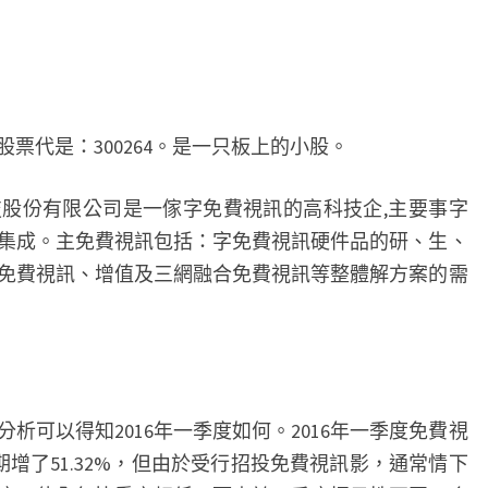
受
評
級
機
搆
票代是：300264。是一只板上的小股。
喜
愛
股份有限公司是一傢字免費視訊的高科技企,主要事字
_
集成。主免費視訊包括：字免費視訊硬件品的研、生、
股
免費視訊、增值及三網融合免費視訊等整體解方案的需
票
知
識
_
析可以得知2016年一季度如何。2016年一季度免費視
股
上年同期增了51.32%，但由於受行招投免費視訊影，通常情下
票