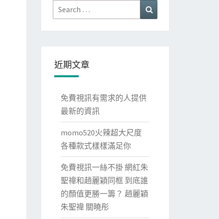
Search
Search
for:
近期文章
免費視訊有需求的人提供
最新的資訊
momo520火辣超大尺度
各種款式樣樣滿足你
免費視訊一絲不掛 網紅朱
聖禕和趙麗穎同框 到底誰
的顏值更勝一籌？ 趙麗穎
朱聖禕 關曉彤