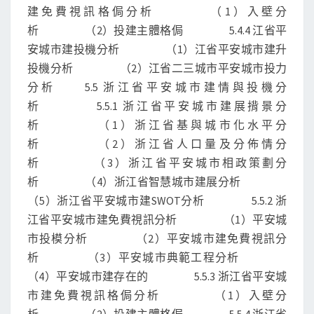
建免費視訊格侷分析 （1）入壁分
析 （2）投建主體格侷 5.4.4 江省平
安城市建投機分析 （1）江省平安城市建升
投機分析 （2）江省二三城市平安城市投力
分析 5.5 浙江省平安城市建情與投機分
析 5.5.1 浙江省平安城市建展揹景分
析 （1）浙江省基與城市化水平分
析 （2）浙江省人口量及分佈情分
析 （3）浙江省平安城市相政策劃分
析 （4）浙江省智慧城市建展分析
（5）浙江省平安城市建SWOT分析 5.5.2 浙
江省平安城市建免費視訊分析 （1）平安城
市投模分析 （2）平安城市建免費視訊分
析 （3）平安城市典範工程分析
（4）平安城市建存在的 5.5.3 浙江省平安城
市建免費視訊格侷分析 （1）入壁分