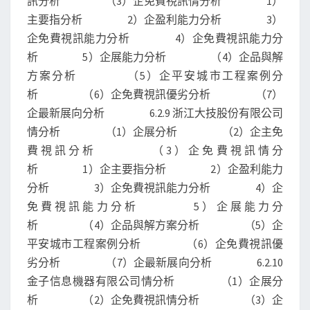
訊分析 （3）企免費視訊情分析 1）
主要指分析 2）企盈利能力分析 3）
企免費視訊能力分析 4）企免費視訊能力分
析 5）企展能力分析 （4）企品與解
方案分析 （5）企平安城市工程案例分
析 （6）企免費視訊優劣分析 （7）
企最新展向分析 6.2.9 浙江大技股份有限公司
情分析 （1）企展分析 （2）企主免
費視訊分析 （3）企免費視訊情分
析 1）企主要指分析 2）企盈利能力
分析 3）企免費視訊能力分析 4）企
免費視訊能力分析 5）企展能力分
析 （4）企品與解方案分析 （5）企
平安城市工程案例分析 （6）企免費視訊優
劣分析 （7）企最新展向分析 6.2.10
金子信息機器有限公司情分析 （1）企展分
析 （2）企免費視訊情分析 （3）企