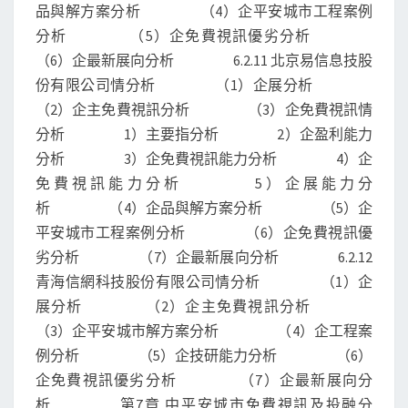
品與解方案分析 （4）企平安城市工程案例
分析 （5）企免費視訊優劣分析
（6）企最新展向分析 6.2.11 北京易信息技股
份有限公司情分析 （1）企展分析
（2）企主免費視訊分析 （3）企免費視訊情
分析 1）主要指分析 2）企盈利能力
分析 3）企免費視訊能力分析 4）企
免費視訊能力分析 5）企展能力分
析 （4）企品與解方案分析 （5）企
平安城市工程案例分析 （6）企免費視訊優
劣分析 （7）企最新展向分析 6.2.12
青海信網科技股份有限公司情分析 （1）企
展分析 （2）企主免費視訊分析
（3）企平安城市解方案分析 （4）企工程案
例分析 （5）企技研能力分析 （6）
企免費視訊優劣分析 （7）企最新展向分
析 第7章 中平安城市免費視訊及投融分