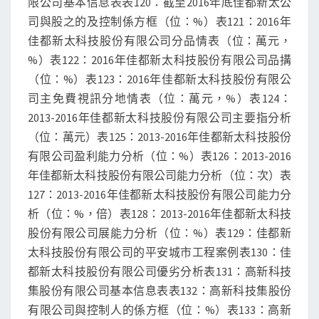
限公司基本信息表表120：截至2016年底佳都新太公
司與股之的及控制係方框（位：%）表121：2016年
佳都新太科技股份有限公司分品情表（位：萬元，
%）表122：2016年佳都新太科技股份有限公司品搆
（位：%）表123：2016年佳都新太科技股份有限公
司主免費視訊分地情表（位：萬元，%）表124：
2013-2016年佳都新太科技股份有限公司主要指分析
（位：萬元）表125：2013-2016年佳都新太科技股份
有限公司盈利能力分析（位：%）表126：2013-2016
年佳都新太科技股份有限公司能力分析（位：次）表
127：2013-2016年佳都新太科技股份有限公司能力分
析（位：%，倍）表128：2013-2016年佳都新太科技
股份有限公司展能力分析（位：%）表129：佳都新
太科技股份有限公司的平安城市工程案例表130：佳
都新太科技股份有限公司優劣分析表131：高新科技
集股份有限公司基本信息表表132：高新科技集股份
有限公司與控制人的係方框（位：%）表133：高新