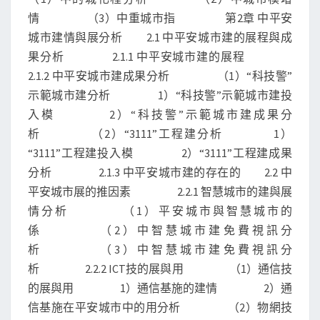
規
情 （3）中重城市指 第2章 中平安
劃
城市建情與展分析 2.1 中平安城市建的展程與成
分
果分析 2.1.1 中平安城市建的展程
析
2.1.2 中平安城市建成果分析 （1）“科技警”
報
示範城市建分析 1）“科技警”示範城市建投
告
入模 2）“科技警”示範城市建成果分
__
析 （2）“3111”工程建分析 1）
博
“3111”工程建投入模 2）“3111”工程建成果
思
分析 2.1.3 中平安城市建的存在的 2.2 中
網
平安城市展的推因素 2.2.1 智慧城市的建與展
情分析 （1）平安城市與智慧城市的
係 （2）中智慧城市建免費視訊分
析 （3）中智慧城市建免費視訊分
析 2.2.2 ICT技的展與用 （1）通信技
的展與用 1）通信基施的建情 2）通
信基施在平安城市中的用分析 （2）物網技