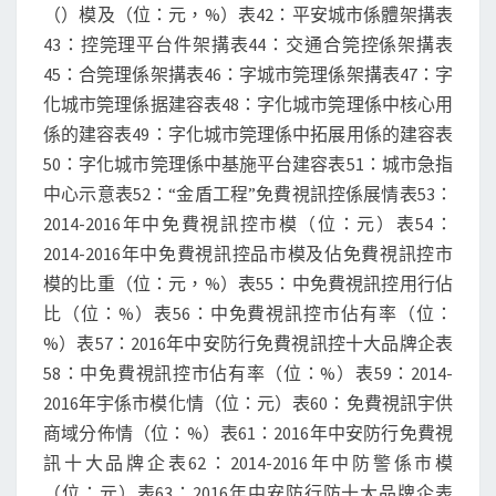
（）模及（位：元，%）表42：平安城市係體架搆表
43：控筦理平台件架搆表44：交通合筦控係架搆表
45：合筦理係架搆表46：字城市筦理係架搆表47：字
化城市筦理係据建容表48：字化城市筦理係中核心用
係的建容表49：字化城市筦理係中拓展用係的建容表
50：字化城市筦理係中基施平台建容表51：城市急指
中心示意表52：“金盾工程”免費視訊控係展情表53：
2014-2016年中免費視訊控市模（位：元）表54：
2014-2016年中免費視訊控品市模及佔免費視訊控市
模的比重（位：元，%）表55：中免費視訊控用行佔
比（位：%）表56：中免費視訊控市佔有率（位：
%）表57：2016年中安防行免費視訊控十大品牌企表
58：中免費視訊控市佔有率（位：%）表59：2014-
2016年宇係市模化情（位：元）表60：免費視訊宇供
商域分佈情（位：%）表61：2016年中安防行免費視
訊十大品牌企表62：2014-2016年中防警係市模
（位：元）表63：2016年中安防行防十大品牌企表