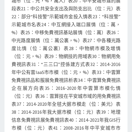
城市（位：元，%，萬人）表20：中平安城市建的展
段表21：中公共安全支出及與防支出比（位：元）表
22：部分“科技警”示範城市金投入情表23：“科技警”
示範城市名表24：中互網接入端口展情（位：萬，
%）表25：中移免費視訊基站展情（位：萬）表26：
中光路度展情（位：萬公裏，%）表27：中各種光路
度比情（位：萬公裏）表28：中物網市模及增情
（位：元，%）表29：物網技的用域表30：物網用免
費視訊表31：“三三口”控係建方式表32：2014-2016
年中公有雲IaaS市市模（位：元，%）表33：中雲算
免費視訊品和服展免費視訊析表34：中雲算免費視訊
企在展方向表35：2016-2020年中雲算市模化情
（位：元）表36：雲算技在平安城市域的用免費視訊
表37：2014-2020年全毬大据市模走（位：美元）表
38：2014-2016年我大据市模（位：元）表39：地理
信息免費視訊展免費視訊表40：2014-2021年我GIS行
市模（位：元）表41：2008-2016年中平安城市市