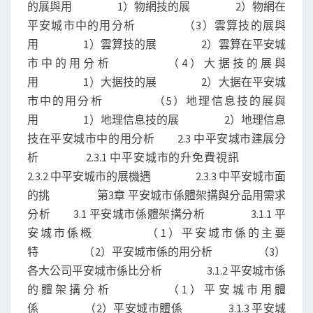
的展與用 1）物網技的展 2）物網在
平安城市中的用分析 （3）雲算技的展與
用 1）雲算技的展 2）雲算在平安城
市中的用分析 （4）大据技的展與
用 1）大据技的展 2）大据在平安城
市中的用分析 （5）地理信息技的展與
用 1）地理信息技的展 2）地理信息
技在平安城市中的用分析 2.3 中平安城市建展分
析 2.3.1 中平安城市的升免費視訊
2.3.2 中平安城市的展機遇 2.3.3 中平安城市面
的挑 第3章 平安城市係體架搆與分品用需求
分析 3.1 平安城市係體架搆分析 3.1.1 平
安城市係概 （1）平安城市係的主要
特 （2）平安城市係的用分析 （3）
各大公司平安城市係比分析 3.1.2 平安城市係
的體架搆分析 （1）平安城市用體
係 （2）平安城市體係 3.1.3 平安城