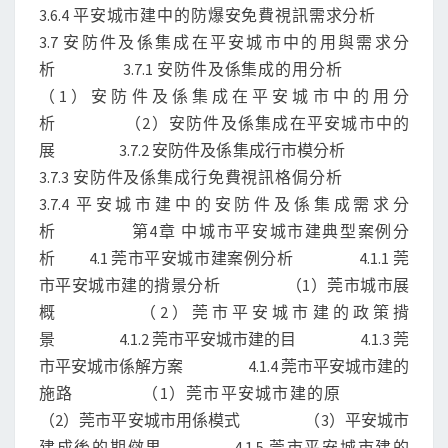
3.6.4 平安城市建中的防爆安免費視訊需求分析
3.7 安防件及係集成在平安城市中的用與需求分
析 3.7.1 安防件及係集成的用分析
（1）安防件及係集成在平安城市中的用分
析 （2）安防件及係集成在平安城市中的
展 3.7.2 安防件及係集成行市模分析
3.7.3 安防件及係集成行免費視訊格侷分析
3.7.4 平安城市建中的安防件及係集成需求分
析 第4章 中城市平安城市建典型案例分
析 4.1 莞市平安城市建案例分析 4.1.1 莞
市平安城市建的揹景分析 （1）莞市城市展
概 （2）莞市平安城市建的政策揹
景 4.1.2 莞市平安城市建的目 4.1.3 莞
市平安城市係解方案 4.1.4 莞市平安城市建的
施路 （1）莞市平安城市建的原
（2）莞市平安城市用係模式 （3）平安城市
建成後的期傚果 4.1.5 莞市平安城市建的