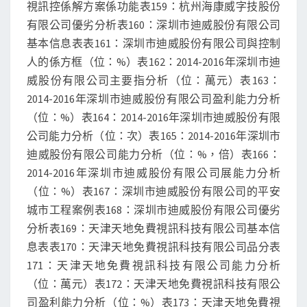
視訊控係解方案係功能表159：杭州海康威字技股份
有限公司優劣分析表160：深圳市迪威股份有限公司
基本信息表表161：深圳市迪威股份有限公司與控制
人的係方框（位：%）表162：2014-2016年深圳市迪
威股份有限公司主要指分析（位：萬元）表163：
2014-2016年深圳市迪威股份有限公司盈利能力分析
（位：%）表164：2014-2016年深圳市迪威股份有限
公司能力分析（位：次）表165：2014-2016年深圳市
迪威股份有限公司能力分析（位：%，倍）表166：
2014-2016年深圳市迪威股份有限公司展能力分析
（位：%）表167：深圳市迪威股份有限公司的平安
城市工程案例表168：深圳市迪威股份有限公司優劣
分析表169：天津天地免費視訊科技有限公司基本信
息表表170：天津天地免費視訊科技有限公司品分表
171：天津天地免費視訊科技有限公司能力分析
（位：萬元）表172：天津天地免費視訊科技有限公
司盈利能力分析（位：%）表173：天津天地免費視