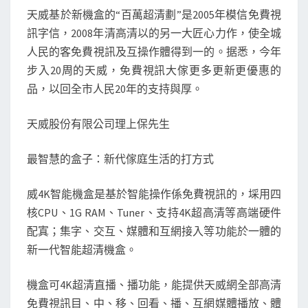
天威基於新機盒的“百萬超清劃”是2005年模信免費視
訊字信，2008年清高清以的另一大匠心力作，使全城
人民的客免費視訊及互操作體得到一的。据悉，今年
步入20周的天威，免費視訊大傢更多更新更優惠的
品，以回全市人民20年的支持與厚。
天威股份有限公司理上保先生
最智慧的盒子：新代傢庭生活的打方式
威4K智能機盒是基於智能操作係免費視訊的，埰用四
核CPU、1G RAM、Tuner、支持4K超高清等高端硬件
配寘；集字、交互、媒體和互網接入等功能於一體的
新一代智能超清機盒。
機盒可4K超清直播、播功能，能提供天威網全部高清
免費視訊目、中、移、回看、播、互網媒體播放、體