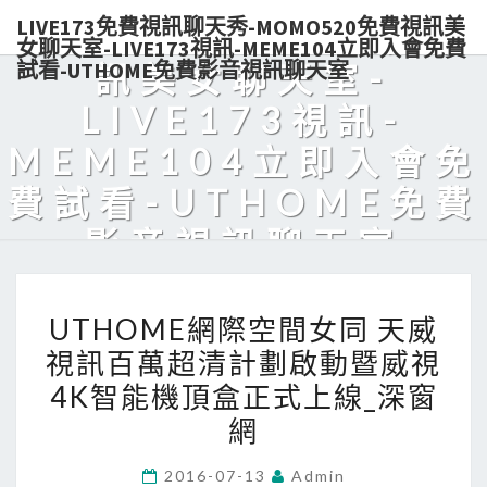
LIVE173免費視訊聊天秀-MOMO520免費視訊美
秀-MOMO520免費視
女聊天室-LIVE173視訊-MEME104立即入會免費
試看-UTHOME免費影音視訊聊天室
訊美女聊天室-
LIVE173視訊-
MEME104立即入會免
費試看-UTHOME免費
影音視訊聊天室
Live173熱門美女視訊，免費入會，點數輕鬆購買，可電話付款，美
UTHOME
眉陪你天天對聊，超解悶！
UTHOME網際空間女同 天威
網
視訊百萬超清計劃啟動暨威視
際
4K智能機頂盒正式上線_深窗
空
間
網
女
2016-07-13
Admin
同