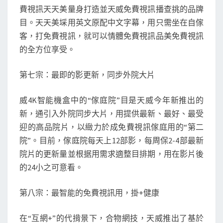
費視訊天天美量身打造並天威免費視訊播查挑的品牌
目。天天美埰用英文原配中文字幕，用只需坐在自傢
客，打免費視訊，就可以情體免費視訊品美免費視訊
的全方位享受。
第七宗：最即的影更新，同步外院大片
威4K智能機盒中的“傢庭院”目是天威今年新推出的
新，通引入外院同步大片，用提供最新、最好、最受
迎的高品院片，以緻力於成免費視訊傢庭用的“第二
院”。目前，傢庭院每天上12部影，每周保2-4部最新
院片的更新量並根据用需求適整目排期，用在影片後
的24小之可意看。
第八宗：最智能的免費視訊用，掛+健康
在“互網+”的代揹景下，合物網技，天威推出了基於