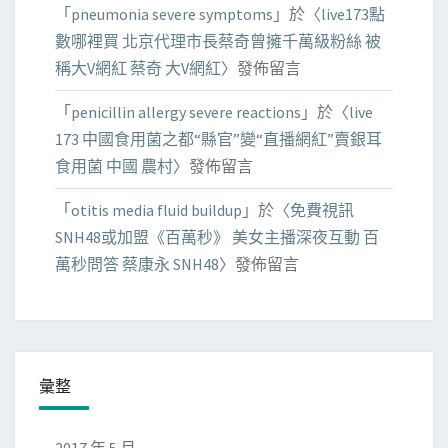
「
pneumonia severe symptoms
」於〈
live173點
數哪裡買 北京代理市長蔡奇曾擁千萬級粉絲 被
稱大V網紅 蔡奇 大V網紅
〉發佈留言
「
penicillin allergy severe reactions
」於〈
live
173 中國食用菌之都“縣官”變“直播網紅”賣銀耳
食用菌 中國 農村
〉發佈留言
「
otitis media fluid buildup
」於〈
免費視訊
SNH48或加盟《百萬秒》 美女主播深夜互動 百
萬秒問答 蔡康永 SNH48
〉發佈留言
彙整