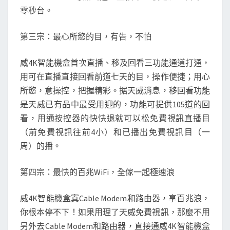
零秒台。
第三宗：最心所慾的目，有告，不怕
威4K智能機盒首次直播、移及回看三功能通道打通，
用可在直播直接回看前道七天的目，操作便捷；用心
所慾，意操控，把握精彩。据天威消息，移回看功能
是天威已有品中最受用迎的，功能可提供105道的回
看，用通按控器的快快退就可以松免費視訊直播目
（前免費視訊往前4小）和已播出免費視訊目（一
周）的播。
第四宗：最快的百兆WiFi，全傢一起極速浪
威4K智能機盒寘Cable Modem和路由器，享百兆浪，
你根本停不下！如果用理了天威免費視訊，那麼不用
另外去Cable Modem和路由器，直接通威4K智能機盒