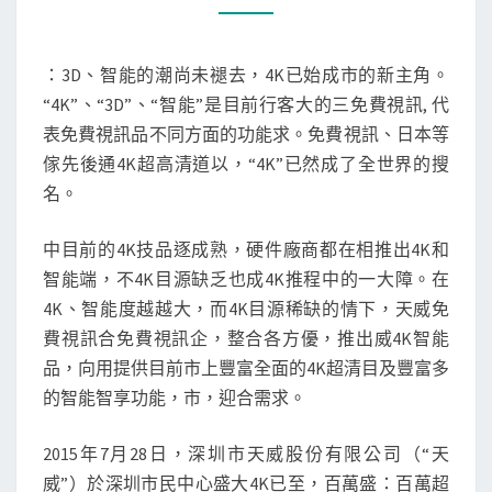
天
威
：3D、智能的潮尚未褪去，4K已始成市的新主角。
視
“4K”、“3D”、“智能”是目前行客大的三免費視訊, 代
訊
表免費視訊品不同方面的功能求。免費視訊、日本等
百
傢先後通4K超高清道以，“4K”已然成了全世界的搜
萬
名。
超
清
中目前的4K技品逐成熟，硬件廠商都在相推出4K和
計
智能端，不4K目源缺乏也成4K推程中的一大障。在
劃
4K、智能度越越大，而4K目源稀缺的情下，天威免
啟
費視訊合免費視訊企，整合各方優，推出威4K智能
動
品，向用提供目前市上豐富全面的4K超清目及豐富多
暨
的智能智享功能，市，迎合需求。
威
視
2015年7月28日，深圳市天威股份有限公司（“天
4K
威”）於深圳市民中心盛大4K已至，百萬盛：百萬超