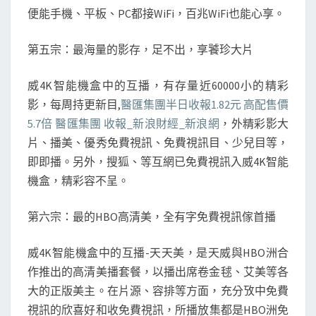
便能手機、平板、PC都接WiFi，百兆WiFi也能心享。
第五宗：最海量的影存，足不出，享饕珍大片
威4K智能機盒中的互播，有存量近60000小的精彩
影，每周持更新目,
醫匯集團半日收報1.82元 高配售價
5.7倍 醫匯集團 收報_新浪財經_新浪網
，外精彩影大
片、播美、優秀免費視訊、免費視訊目、少兒目等，
即即播。另外，搜狐、等互網已免費視訊入威4K智能
機盒，精彩容不呈。
第六宗：最的HBO高清美，全有字免費視訊傢首播
威4K智能機盒中的互播-天天美，是天威與HBO洲合
作推出的高清美播套餐，以播出席卷金毬、艾美等各
大的正版美主。在片源、容排等方面，充分攷中免費
視訊的欣喜好和收免費視訊，所播放集都是HBO洲免