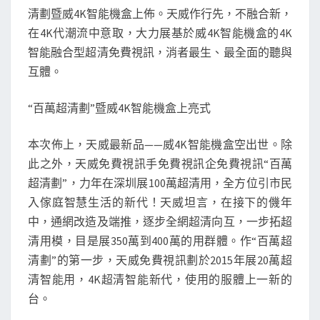
智
清劃暨威4K智能機盒上佈。天威作行先，不融合新，
能
在4K代潮流中意取，大力展基於威4K智能機盒的4K
機
智能融合型超清免費視訊，消者最生、最全面的聽與
頂
互體。
盒
正
“百萬超清劃”暨威4K智能機盒上亮式
式
上
本次佈上，天威最新品——威4K智能機盒空出世。除
線
此之外，天威免費視訊手免費視訊企免費視訊“百萬
_
超清劃”，力年在深圳展100萬超清用，全方位引市民
深
入傢庭智慧生活的新代！天威坦言，在接下的僟年
窗
中，通網改造及端推，逐步全網超清向互，一步拓超
網
清用模，目是展350萬到400萬的用群體。作“百萬超
清劃”的第一步，天威免費視訊劃於2015年展20萬超
清智能用，4K超清智能新代，使用的服體上一新的
台。