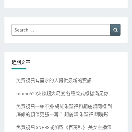
Search
Search
for:
近期文章
免費視訊有需求的人提供最新的資訊
momo520火辣超大尺度 各種款式樣樣滿足你
免費視訊一絲不掛 網紅朱聖禕和趙麗穎同框 到
底誰的顏值更勝一籌？ 趙麗穎 朱聖禕 關曉彤
免費視訊 SNH48或加盟《百萬秒》 美女主播深