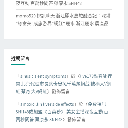
夜互動 百萬秒問答 蔡康永 SNH48
momo520 視訊聊天 浙江麗水農旅融合記：深耕
“綠富美”成旅游界“網紅” 麗水 浙江麗水 農產品
近期留言
「
sinusitis ent symptoms
」於〈
live173點數哪裡
買 北京代理市長蔡奇曾擁千萬級粉絲 被稱大V網
紅 蔡奇 大V網紅
〉發佈留言
「
amoxicillin liver side effects
」於〈
免費視訊
SNH48或加盟《百萬秒》 美女主播深夜互動 百
萬秒問答 蔡康永 SNH48
〉發佈留言