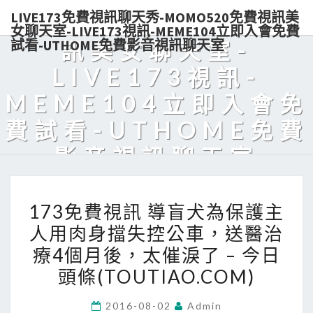
LIVE173免費視訊聊天秀-MOMO520免費視訊美
秀-MOMO520免費視
女聊天室-LIVE173視訊-MEME104立即入會免費
試看-UTHOME免費影音視訊聊天室
訊美女聊天室-
LIVE173視訊-
MEME104立即入會免
費試看-UTHOME免費
影音視訊聊天室
Live173熱門美女視訊，免費入會，點數輕鬆購買，可電話付款，美
173
眉陪你天天對聊，超解悶！
173免費視訊 導盲犬為保護主
免
人用肉身擋失控公車，送醫治
費
療4個月後，太催淚了 – 今日
視
訊
頭條(TOUTIAO.COM)
導
2016-08-02
Admin
盲