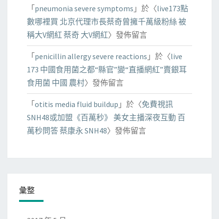
「
pneumonia severe symptoms
」於〈
live173點
數哪裡買 北京代理市長蔡奇曾擁千萬級粉絲 被
稱大V網紅 蔡奇 大V網紅
〉發佈留言
「
penicillin allergy severe reactions
」於〈
live
173 中國食用菌之都“縣官”變“直播網紅”賣銀耳
食用菌 中國 農村
〉發佈留言
「
otitis media fluid buildup
」於〈
免費視訊
SNH48或加盟《百萬秒》 美女主播深夜互動 百
萬秒問答 蔡康永 SNH48
〉發佈留言
彙整