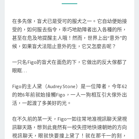
犬
為
在多先傢，盲犬已是受可的服犬之一。它自幼便始接
保
受的，如何服去指令，乖巧地助障者出入各種的所，
護
甚至在危及地提醒主人哦！然而，世界上出“意外”的
主
候，如果盲犬法阻止意外的生，它又怎麼去呢？
人
用
一只名Figo的盲犬在面危的下，它做出的反大傢都了
肉
眼眶…
身
擋
Figo的主人黛（Audrey Stone）是一位障者，今年62
失
的她6年前就始接觸Figo，一人一狗相互引大傢外出
控
活，一起渡了多美好的光。
公
車，
在不久前的某一天，Figo一如往常地准視訊聊天黛視
送
訊聊天路，想到此竟然有一校失控地快速朝她的方向
醫
視訊聊天，眼就快要撞上黛了！就在那千一的刻，