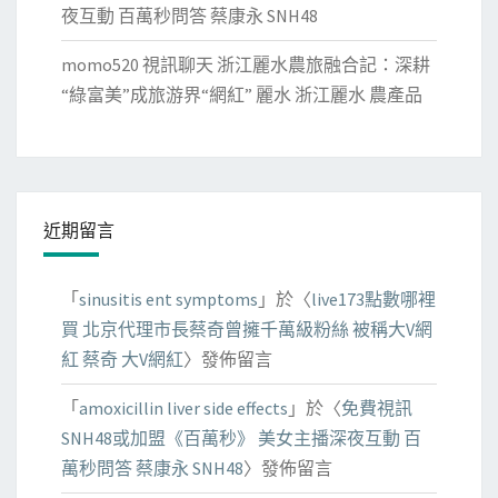
夜互動 百萬秒問答 蔡康永 SNH48
momo520 視訊聊天 浙江麗水農旅融合記：深耕
“綠富美”成旅游界“網紅” 麗水 浙江麗水 農產品
近期留言
「
sinusitis ent symptoms
」於〈
live173點數哪裡
買 北京代理市長蔡奇曾擁千萬級粉絲 被稱大V網
紅 蔡奇 大V網紅
〉發佈留言
「
amoxicillin liver side effects
」於〈
免費視訊
SNH48或加盟《百萬秒》 美女主播深夜互動 百
萬秒問答 蔡康永 SNH48
〉發佈留言