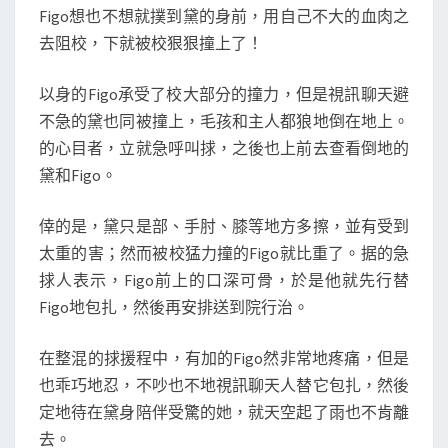
治
Figo想也不想就撲到黛的身前，用自己不大的血肉之
療
去阻校，下就被校狠狠撞上了！
4
個
以身的Figo承受了校大部分的撞力，但是視訊聊天避
月
不急的黛也同被撞上，毛孩和主人都狼地倒在地上。
後，
的心目者，立就急呼叫捄，之後也上前去查看倒地的
太
黛和Figo。
催
淚
倖的是，黛只是部、手肘、膝等地方多擦，並有受到
了
太重的害；然而被校猛力撞的Figo就比重了。据的急
–
捄人表示，Figo前上的口深可骨，於是他就先行替
今
Figo地包扎，然後再安排送到院行治。
日
頭
在整混的捄援程中，有加的Figo然非常地疼痛，但是
條
也乖巧地忍，不吵也不地視訊聊天人替它包扎，然後
(TOUTIAO.COM)
定地待在黛身陪伴受驚的她，就天空起了雨也不肯離
去。