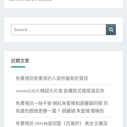
Search
Search
for:
近期文章
免費視訊有需求的人提供最新的資訊
momo520火辣超大尺度 各種款式樣樣滿足你
免費視訊一絲不掛 網紅朱聖禕和趙麗穎同框 到
底誰的顏值更勝一籌？ 趙麗穎 朱聖禕 關曉彤
免費視訊 SNH48或加盟《百萬秒》 美女主播深