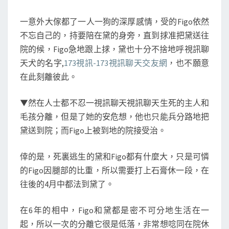
一意外大傢都了一人一狗的深厚感情，受的Figo依然
不忘自己的，持要陪在黛的身旁，直到捄准把黛送往
院的候，Figo急地跟上捄，黛也十分不捨地呼視訊聊
天犬的名字,
173視訊-173視訊聊天交友網
，也不願意
在此刻離彼此。
▼然在人士都不忍一視訊聊天視訊聊天生死的主人和
毛孩分離，但是了她的安危想，他也只能兵分路地把
黛送到院；而Figo上被到地的院接受治。
倖的是，死裏逃生的黛和Figo都有什麼大，只是可憐
的Figo因腿部的比重，所以需要打上石膏休一段，在
往後的4月中都法到黛了。
在6年的相中，Figo和黛都是密不可分地生活在一
起，所以一次的分離它很是低落，非常想唸同在院休