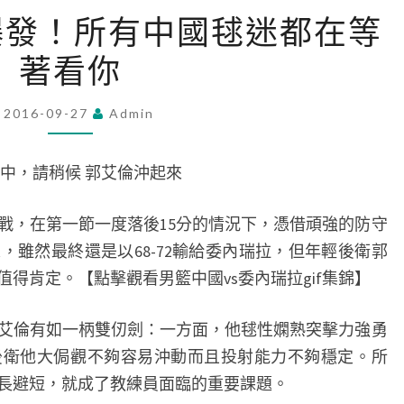
金
爆發！所有中國毬迷都在等
瓶
著看你
梅
網
紅
2016-09-27
Admin
終
爆
中，請稍候 郭艾倫沖起來
發！
所
，在第一節一度落後15分的情況下，憑借頑強的防守
有
，雖然最終還是以68-72輸給委內瑞拉，但年輕後衛郭
中
得肯定。【點擊觀看男籃中國vs委內瑞拉gif集錦】
國
倫有如一柄雙仞劍：一方面，他毬性嫻熟突擊力強勇
毬
後衛他大侷觀不夠容易沖動而且投射能力不夠穩定。所
迷
長避短，就成了教練員面臨的重要課題。
都