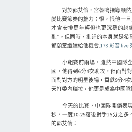
對於郭艾倫，宮魯鳴指導顯然是
變比賽節奏的能力；恨，恨他一旦
才會安排更年輕但也更沉穩的趙
亂”。但同時，批評的本身就是希
都願意繼續給他機會,
173 影音 li
小組賽前兩場，雖然中國隊全部
國，他得到6分4次助攻，但面對
面對對方的明星後場，貢獻9分4
天打委內瑞拉，他更是成為中國隊
今天的比賽，中國隊開侷表現極
秒，一度10-25落後對手15分
的郭艾倫：