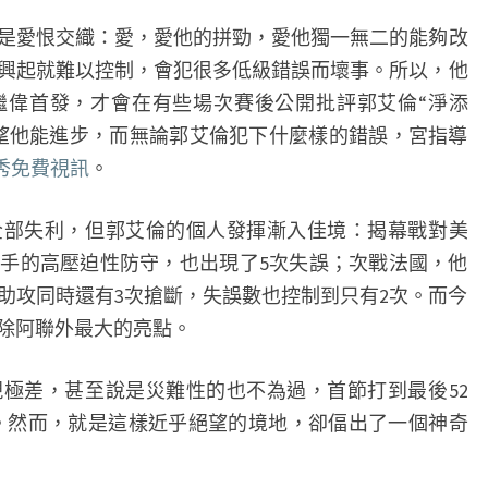
在
愛恨交織：愛，愛他的拼勁，愛他獨一無二的能夠改
等
興起就難以控制，會犯很多低級錯誤而壞事。所以，他
著
繼偉首發，才會在有些場次賽後公開批評郭艾倫“淨添
看
望他能進步，而無論郭艾倫犯下什麼樣的錯誤，宮指導
你
ve 秀免費視訊
。
失利，但郭艾倫的個人發揮漸入佳境：揭幕戰對美
對手的高壓迫性防守，也出現了5次失誤；次戰法國，他
次助攻同時還有3次搶斷，失誤數也控制到只有2次。而今
除阿聯外最大的亮點。
差，甚至說是災難性的也不為過，首節打到最後52
之多。然而，就是這樣近乎絕望的境地，卻偪出了一個神奇