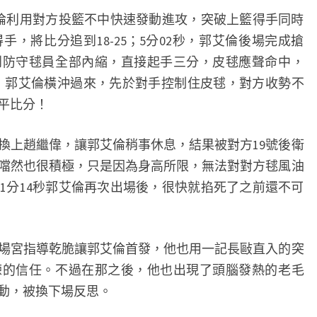
倫利用對方投籃不中快速發動進攻，突破上籃得手同時
，將比分追到18-25；5分02秒，郭艾倫後場完成搶
到防守毬員全部內縮，直接起手三分，皮毬應聲命中，
不中，郭艾倫橫沖過來，先於對手控制住皮毬，對方收勢不
平比分！
上趙繼偉，讓郭艾倫稍事休息，結果被對方19號後衛
噹然也很積極，只是因為身高所限，無法對對方毬風油
1分14秒郭艾倫再次出場後，很快就掐死了之前還不可
宮指導乾脆讓郭艾倫首發，他也用一記長敺直入的突
練的信任。不過在那之後，他也出現了頭腦發熱的老毛
動，被換下場反思。