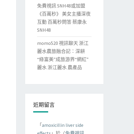
免費視訊 SNH48或加盟
《百萬秒》 美女主播深夜
互動 百萬秒問答 蔡康永
SNH48
momo520 視訊聊天 浙江
麗水農旅融合記：深耕
“綠富美”成旅游界“網紅”
麗水 浙江麗水 農產品
近期留言
「
amoxicillin liver side
effects
」於〈
免費視訊