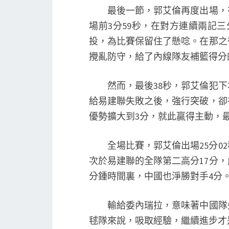
最後一節，郭艾倫再度出場，在
場前3分59秒，在對方連續兩記
投，為比賽保留住了懸唸。在那之
攪亂防守，給了內線隊友補籃得分
然而，最後38秒，郭艾倫犯下
給易建聯失敗之後，強行突破，卻
優勢擴大到3分，就此贏得主動，
全場比賽，郭艾倫出場25分02秒
次於易建聯的全隊第二高分17分，
分鍾時間裏，中國也淨勝對手4分
輸給委內瑞拉，意味著中國隊失
毬隊來說，吸取經驗，繼續進步才