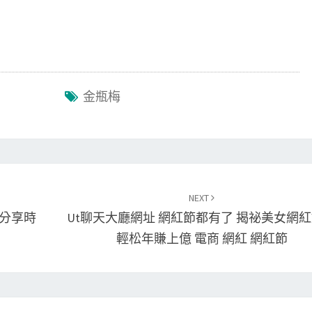
金瓶梅
NEXT
能分享時
Ut聊天大廳網址 網紅節都有了 揭祕美女網
輕松年賺上億 電商 網紅 網紅節