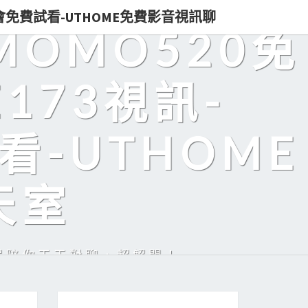
即入會免費試看-UTHOME免費影音視訊聊
MOMO520免
173視訊-
看-UTHOME
天室
美眉陪你天天對聊，超解悶！