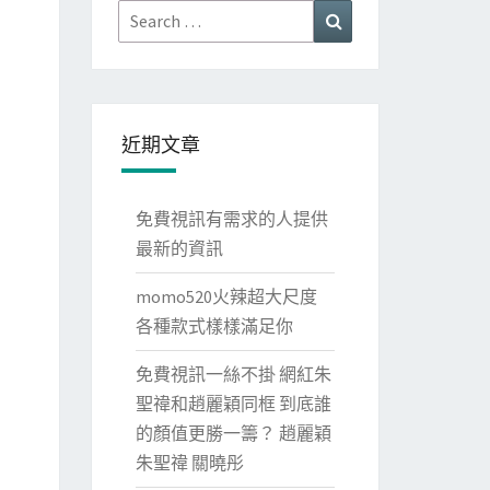
Search
Search
for:
近期文章
免費視訊有需求的人提供
最新的資訊
momo520火辣超大尺度
各種款式樣樣滿足你
免費視訊一絲不掛 網紅朱
聖禕和趙麗穎同框 到底誰
的顏值更勝一籌？ 趙麗穎
朱聖禕 關曉彤