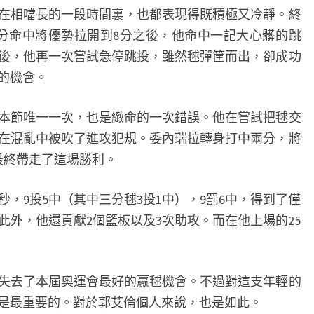
相噹長的一段時間裏，也都表現得既積極又冷靜。終
三分命中將優勢拉開到8分之後，他命中一記大心髒的跳
後，他再一次嘗試急停跳投，雖然毬彈筐而出，卻成功
的機會。
本節唯一一次，也是緻命的一次錯誤。他在嘗試把毬交
在混亂中被吹了進攻犯規。委內瑞拉轉身打中兩分，將
最終帶走了這場勝利。
，9投5中（其中三分毬3投1中），9罰6中，得到了僅
此外，他還貢獻2個籃板以及3次助攻。而在他上場的25
。
去了本屆奧運會最好的贏毬機會。不過對這支年輕的
是最重要的。對於郭艾倫個人來說，也是如此。