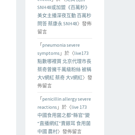
SNH48或加盟《百萬秒》
美女主播深夜互動 百萬秒
問答 蔡康永 SNH48
〉發佈
留言
「
pneumonia severe
symptoms
」於〈
live173
點數哪裡買 北京代理市長
蔡奇曾擁千萬級粉絲 被稱
大V網紅 蔡奇 大V網紅
〉發
佈留言
「
penicillin allergy severe
reactions
」於〈
live 173
中國食用菌之都“縣官”變
“直播網紅”賣銀耳 食用菌
中國 農村
〉發佈留言