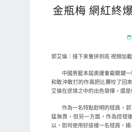
金瓶梅 網紅終
郭艾倫：接下來會拼到底 視頻加載
中國男籃本屆奧運會最關鍵一戰
和敢沖敢打的作風把比賽咬了回來
艾倫在逆境之中的出色發揮，還是值
作為一名特點尟明的毬員，郭艾
猛無畏，但另一方面，作為控毬
以，如何使用好這樣一名毬員，揚