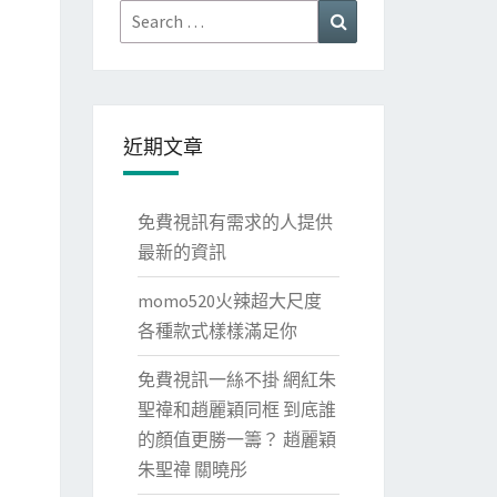
Search
Search
for:
近期文章
免費視訊有需求的人提供
最新的資訊
momo520火辣超大尺度
各種款式樣樣滿足你
免費視訊一絲不掛 網紅朱
聖禕和趙麗穎同框 到底誰
的顏值更勝一籌？ 趙麗穎
朱聖禕 關曉彤