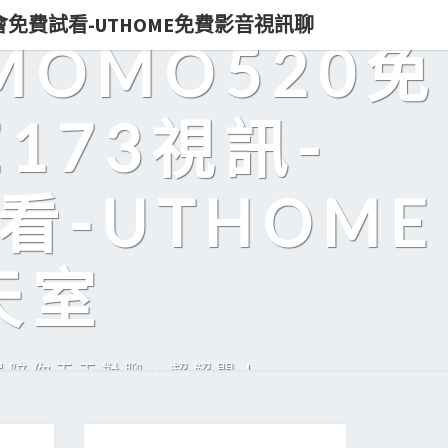
即入會免費試看-UTHOME免費影音視訊聊
MOMO520免
173視訊-
看-UTHOME
天室
美眉陪你天天對聊，超解悶！