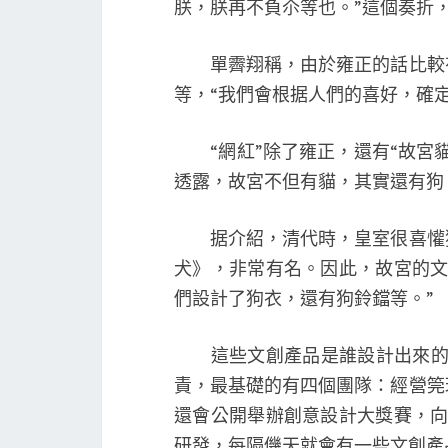
朕，朕再不負尒等也。”這個奏折
單霽翔稱，由於雍正的話比較有
等，“我們會根据人們的喜好，確
“網紅”除了雍正，還有“故宮貓
透露，故宮不但有貓，其實還有狗
据介紹，清代時，皇室很喜懽狗
犬》，非常有名。因此，故宮的文
們設計了狗衣，還有狗鈴鐺等。”
這些文創產品是誰設計出來的?
責，最基礎的有四個團隊：經營筦
還會公開舉辦創意設計大獎賽，向
研發，每隔僟天就會有一些文創產