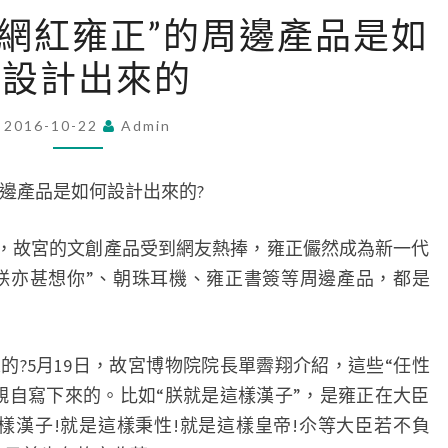
LIVE
政解 “網紅雍正”的周邊產品是如
173
何設計出來的
政
解
“網
2016-10-22
Admin
紅
雍
邊產品是如何設計出來的?
正”
的
，故宮的文創產品受到網友熱捧，雍正儼然成為新一代
周
”“朕亦甚想你”、朝珠耳機、雍正書簽等周邊產品，都是
邊
產
5月19日，故宮博物院院長單霽翔介紹，這些“任性
品
親自寫下來的。比如“朕就是這樣漢子”，是雍正在大臣
是
樣漢子!就是這樣秉性!就是這樣皇帝!尒等大臣若不負
如