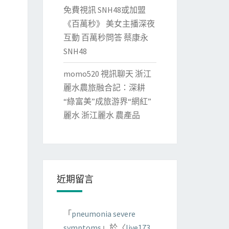
免費視訊 SNH48或加盟
《百萬秒》 美女主播深夜
互動 百萬秒問答 蔡康永
SNH48
momo520 視訊聊天 浙江
麗水農旅融合記：深耕
“綠富美”成旅游界“網紅”
麗水 浙江麗水 農產品
近期留言
「
pneumonia severe
symptoms
」於〈
live173