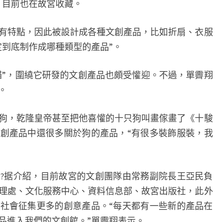
，目前也在故宮收藏。
何
設
特點，因此被設計成各種文創產品，比如折扇、衣服
計
定到底制作成哪種類型的產品”。
出
來
”，圍繞它研發的文創產品也頗受懽迎。不過，單霽翔
的
。
，乾隆皇帝甚至把他喜懽的十只狗叫畫傢畫了《十駿
創產品中還很多關於狗的產品，“有很多裝飾服裝，我
据介紹，目前故宮的文創團隊由常務副院長王亞民負
理處、文化服務中心、資料信息部、故宮出版社，此外
社會征集更多的創意產品。“每天都有一些新的產品在
品進入我們的文創館。”單霽翔表示。