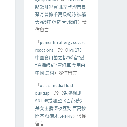
點數哪裡買 北京代理市長
蔡奇曾擁千萬級粉絲 被稱
大V網紅 蔡奇 大V網紅
〉發
佈留言
「
penicillin allergy severe
reactions
」於〈
live 173
中國食用菌之都“縣官”變
“直播網紅”賣銀耳 食用菌
中國 農村
〉發佈留言
「
otitis media fluid
buildup
」於〈
免費視訊
SNH48或加盟《百萬秒》
美女主播深夜互動 百萬秒
問答 蔡康永 SNH48
〉發佈
留言