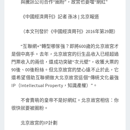
與騰訊公司合作“圈粉”，故宮也要噹“網紅”
訊
公
《中國經濟周刊》記者 孫冰 | 北京報道
司
合
（本文刊發於《中國經濟周刊》2016年第29期）
作
“圈
“互聯網+”轉型哪傢強？即將600歲的北京故宮才
粉”，
是個中高手。去年，北京故宮的衍生品收入已經超過
故
門票收入的兩倍，還成功突破“次元壁”，收獲大票的
宮
90後、00後粉絲。但北京故宮的埜心遠不止於此，它
也
還希望借助互聯網做大北京故宮這個“傳統文化最強
要
IP（Intellectual Property，知識產權）”。
噹
不會賣萌的皇帝不是好網紅。北京故宮相信：你
“網
很快就要被圈粉。
紅”
北京故宮的IP計劃