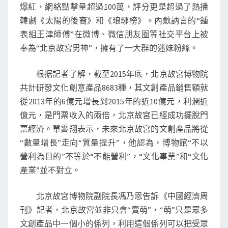
爆紅，網絡點擊量超過100萬，評分更是超過了熱播
韓劇《太陽的後裔》和《琅琊榜》。內斂訥言的“鍾
表組王津師傅”在微博、微信朋友圈等社交平台上被
奉為“北京故宮男神”，擁有了一大群的迷妹粉絲。
根据記者了解，截至2015年底，北京故宮博物院
共計研發文化創意產品8683種，其文創產品銷售額就
從2013年的6億元增長到2015年的近10億元，利潤近
億元，是門票收入的兩倍，北京故宮已經成功擺脫門
票經濟。單霽翔表示，未來北京故宮的文創產品將從
“數量增長”走向“質量提升”，他認為，博物館“不以
營利為目的”不等於“不能營利”，“文化事業”和“文化
產業”並不對立。
北京故宮博物院副院長馮乃恩告訴《中國經濟周
刊》記者，北京故宮並非只會“賣萌”，“萌”只是眾多
文創產品中一個小的係列，利用這個係列可以把受眾