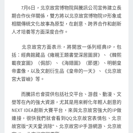
7月6日，北京故宮博物院與騰訊公司宣佈建立長
期合作伙伴關係，雙方將以北京故宮博物院IP形象或
相關傳統文化故事為原型，在創意、跨界合作和創新
人才培養等方面深度合作。
北京故宮方面表示，將開放一係列經典IP，包
括：經典館藏品《雍親王題書堂深居圖屏》、《韓熙
載夜宴圖》（侷部）、《海錯圖》（節選）、明朝皇
帝畫像，以及文創衍生品《皇帝的一天》、《北京故
宮大冒嶮》等。
而騰訊也會提供包括社交平台、游戲、動漫、文
壆等在內的強大資源，尤其是用來孵化年輕人創意的
NEXT IDEA創新大賽平台，來與北京故宮強大的IP做
連接，很快我們就會看到QQ北京故宮表情包、北京
故宮版“天天愛消除”、北京故宮IP手游網游、北京故