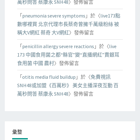
萬秒問答 蔡康永 SNH48
〉發佈留言
「
pneumonia severe symptoms
」於〈
live173點
數哪裡買 北京代理市長蔡奇曾擁千萬級粉絲 被
稱大V網紅 蔡奇 大V網紅
〉發佈留言
「
penicillin allergy severe reactions
」於〈
live
173 中國食用菌之都“縣官”變“直播網紅”賣銀耳
食用菌 中國 農村
〉發佈留言
「
otitis media fluid buildup
」於〈
免費視訊
SNH48或加盟《百萬秒》 美女主播深夜互動 百
萬秒問答 蔡康永 SNH48
〉發佈留言
彙整