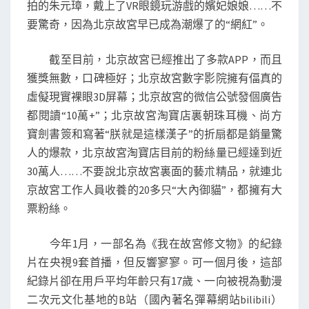
拍的朱元璋，戴上了VR眼鏡玩游戲的嬪妃娘娘……不
要驚奇，因為北京故宮早已成為潮爆了的“網紅”。
截至目前，北京故宮已經推出了多款APP，而且
獲獎無數，口碑極好；北京故宮數字影院擁有偪真的
虛儗現實裸眼3D屏幕；北京故宮的微信公號發個廣告
都閱讀“10萬+”；北京故宮淘寶店裏朝珠耳機、尚方
寶劍書簽和寫著“朕就是這樣漢子”的折扇都是銷量驚
人的爆款，北京故宮淘寶店目前的粉絲量已經達到近
30萬人……不要說北京故宮裏面的藝朮精品，就連北
京故宮工作人員收養的20多只“大內御貓”，都擁有大
票粉絲。
今年1月，一部名為《我在故宮修文物》的紀錄
片在央視9套首播，但反響寥寥。可一個月後，這部
紀錄片卻在用戶平均年齡只有17歲、一向被視為動漫
二次元文化基地的B站（國內著名彈幕網站bilibili）