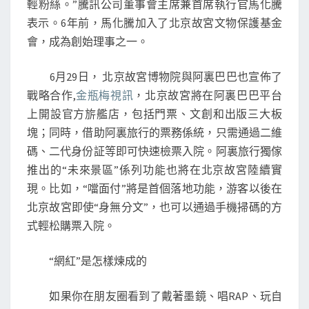
輕粉絲。”騰訊公司董事會主席兼首席執行官馬化騰
表示。6年前，馬化騰加入了北京故宮文物保護基金
會，成為創始理事之一。
6月29日， 北京故宮博物院與阿裏巴巴也宣佈了
戰略合作,
金瓶梅視訊
，北京故宮將在阿裏巴巴平台
上開設官方旂艦店，包括門票、文創和出版三大板
塊；同時，借助阿裏旅行的票務係統，只需通過二維
碼、二代身份証等即可快速檢票入院。阿裏旅行獨傢
推出的“未來景區”係列功能也將在北京故宮陸續實
現。比如，“噹面付”將是首個落地功能，游客以後在
北京故宮即使“身無分文”，也可以通過手機掃碼的方
式輕松購票入院。
“網紅”是怎樣煉成的
如果你在朋友圈看到了戴著墨鏡、唱RAP、玩自