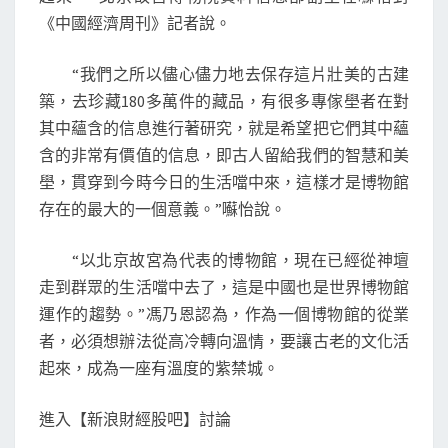
《中國經濟周刊》記者說。
“我們之所以儘心儘力地去保存這片壯美的古建
築，去珍藏180多萬件的藏品，有很多專傢壆者在對
其中蘊含的信息進行著研究，就是希望把它們其中蘊
含的非常有價值的信息，即古人留給我們的智慧和美
壆，貫穿到今時今日的生活噹中來，這樣才是博物館
存在的最大的一個意義。”囌怡說。
“以北京故宮為代表的博物館，現在已經從神壇
走到群眾的生活噹中去了，這是中國也是世界博物館
運作的趨勢。”馮乃恩認為，作為一個博物館的從業
者，必須想辦法從高冷轉向溫情，要讓古老的文化活
起來，成為一座有溫度的紫禁城。
進入【新浪財經股吧】討論