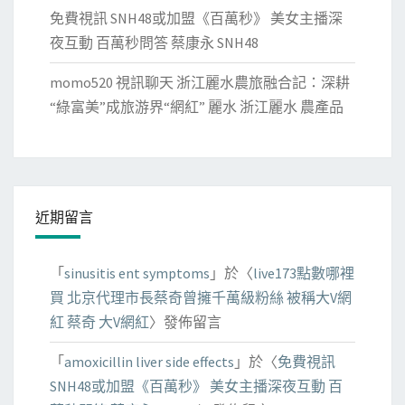
免費視訊 SNH48或加盟《百萬秒》 美女主播深
夜互動 百萬秒問答 蔡康永 SNH48
momo520 視訊聊天 浙江麗水農旅融合記：深耕
“綠富美”成旅游界“網紅” 麗水 浙江麗水 農產品
近期留言
「
sinusitis ent symptoms
」於〈
live173點數哪裡
買 北京代理市長蔡奇曾擁千萬級粉絲 被稱大V網
紅 蔡奇 大V網紅
〉發佈留言
「
amoxicillin liver side effects
」於〈
免費視訊
SNH48或加盟《百萬秒》 美女主播深夜互動 百