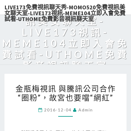
LIVE173免費視訊聊天秀-MOMO520免費視訊美
秀-MOMO520免費視
女聊天室-LIVE173視訊-MEME104立即入會免費
試看-UTHOME免費影音視訊聊天室
訊美女聊天室-
LIVE173視訊-
MEME104立即入會免
費試看-UTHOME免費
影音視訊聊天室
Live173熱門美女視訊，免費入會，點數輕鬆購買，可電話付款，美
金
眉陪你天天對聊，超解悶！
金瓶梅視訊 與騰訊公司合作
瓶
“圈粉”，故宮也要噹“網紅”
梅
視
2016-12-04
Admin
訊
與
騰