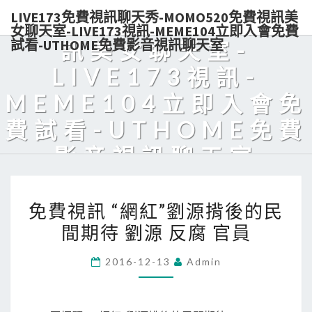
LIVE173免費視訊聊天秀-MOMO520免費視訊美
秀-MOMO520免費視
女聊天室-LIVE173視訊-MEME104立即入會免費
試看-UTHOME免費影音視訊聊天室
訊美女聊天室-
LIVE173視訊-
MEME104立即入會免
費試看-UTHOME免費
影音視訊聊天室
Live173熱門美女視訊，免費入會，點數輕鬆購買，可電話付款，美
免
眉陪你天天對聊，超解悶！
免費視訊 “網紅”劉源揹後的民
費
間期待 劉源 反腐 官員
視
訊
2016-12-13
Admin
“網
紅”
劉