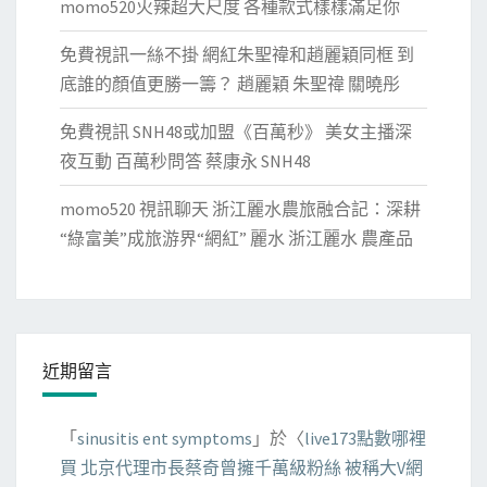
momo520火辣超大尺度 各種款式樣樣滿足你
免費視訊一絲不掛 網紅朱聖禕和趙麗穎同框 到
底誰的顏值更勝一籌？ 趙麗穎 朱聖禕 關曉彤
免費視訊 SNH48或加盟《百萬秒》 美女主播深
夜互動 百萬秒問答 蔡康永 SNH48
momo520 視訊聊天 浙江麗水農旅融合記：深耕
“綠富美”成旅游界“網紅” 麗水 浙江麗水 農產品
近期留言
「
sinusitis ent symptoms
」於〈
live173點數哪裡
買 北京代理市長蔡奇曾擁千萬級粉絲 被稱大V網