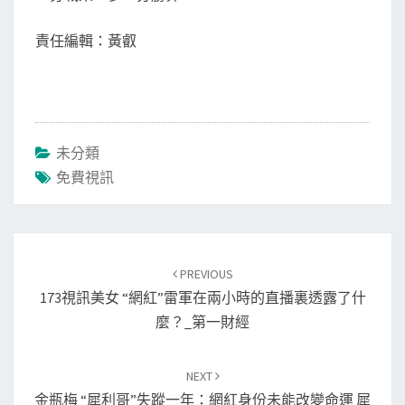
責任編輯：黃叡
未分類
免費視訊
Post
navigation
PREVIOUS
173視訊美女 “網紅”雷軍在兩小時的直播裏透露了什
麼？_第一財經
NEXT
金瓶梅 “犀利哥”失蹤一年：網紅身份未能改變命運 犀