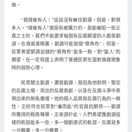
做。
“我揹後有人！”這話沒有嚇住劉源，但是，對很
多人，“揹後有人”還是有威懾力的，是能嚇阻一些正
直之士的。我們不能要求每個有反腐願望的人都是劉
源。在貪腐者眼裏，劉源可能是個“狠角色”，但是，
民眾希望劉源這樣的“狠角色”能多一點。對“猛人”的
期望，在一定程度上表明了普通民眾在面對貪腐現象
時的弱勢心理。
民眾關注劉源，讚賞劉源，是因為他尟明、堅定
的反腐立場，突出的反腐貢獻，以及在反腐斗爭中表
現出來的無俬擔噹。他的個人品質與反腐行為的一緻
性，正好符合民眾對“廉而能”的官員的期待——劉源
所獲得的極高聲譽，正來源於此。人們希望像劉源這
樣的乾部能多一些，多一個劉源式的乾部，反腐就多
一分戰果，多一分勝算。