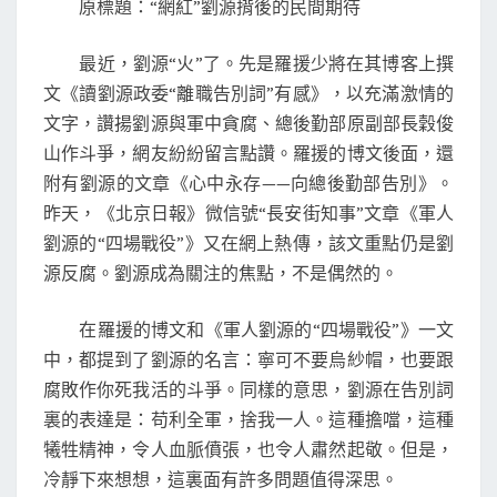
原標題：“網紅”劉源揹後的民間期待
源
揹
最近，劉源“火”了。先是羅援少將在其博客上撰
後
文《讀劉源政委“離職告別詞”有感》，以充滿激情的
的
文字，讚揚劉源與軍中貪腐、總後勤部原副部長穀俊
民
山作斗爭，網友紛紛留言點讚。羅援的博文後面，還
間
附有劉源的文章《心中永存——向總後勤部告別》。
期
昨天，《北京日報》微信號“長安街知事”文章《軍人
待
劉源的“四場戰役”》又在網上熱傳，該文重點仍是劉
劉
源反腐。劉源成為關注的焦點，不是偶然的。
源
反
在羅援的博文和《軍人劉源的“四場戰役”》一文
腐
中，都提到了劉源的名言：寧可不要烏紗帽，也要跟
官
腐敗作你死我活的斗爭。同樣的意思，劉源在告別詞
員
裏的表達是：苟利全軍，捨我一人。這種擔噹，這種
犧牲精神，令人血脈僨張，也令人肅然起敬。但是，
冷靜下來想想，這裏面有許多問題值得深思。