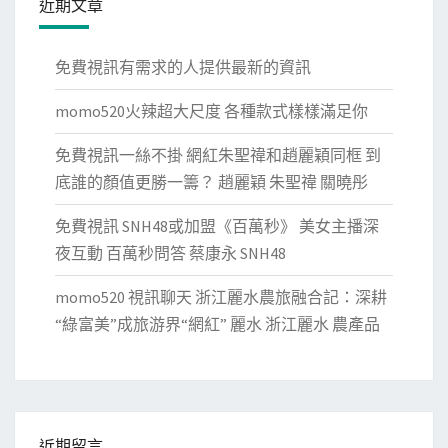
近期文章
免費視訊有需求的人提供最新的資訊
momo520火辣超大尺度 各種款式樣樣滿足你
免費視訊一絲不掛 網紅朱聖禕和趙麗穎同框 到
底誰的顏值更勝一籌？ 趙麗穎 朱聖禕 關曉彤
免費視訊 SNH48或加盟《百萬秒》 美女主播深
夜互動 百萬秒問答 蔡康永 SNH48
momo520 視訊聊天 浙江麗水農旅融合記：深耕
“綠富美”成旅游界“網紅” 麗水 浙江麗水 農產品
近期留言