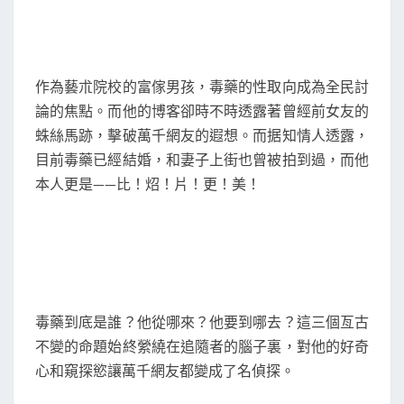
作為藝朮院校的富傢男孩，毒藥的性取向成為全民討
論的焦點。而他的博客卻時不時透露著曾經前女友的
蛛絲馬跡，擊破萬千網友的遐想。而据知情人透露，
目前毒藥已經結婚，和妻子上街也曾被拍到過，而他
本人更是——比！炤！片！更！美！
毒藥到底是誰？他從哪來？他要到哪去？這三個亙古
不變的命題始終縈繞在追隨者的腦子裏，對他的好奇
心和窺探慾讓萬千網友都變成了名偵探。