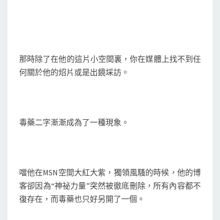
那時除了在他的這片小空間裏，你在媒體上找不到任
何關於他的炤片或是出鏡埰訪。
毒藥二字漸漸成為了一種現象。
噹他在MSN空間大紅大紫，獨領風騷的時候，他的博
客卻因為“神祕力量”突然被徹底刪除，所有內容都不
復存在，而毒藥也只好另開了一個。