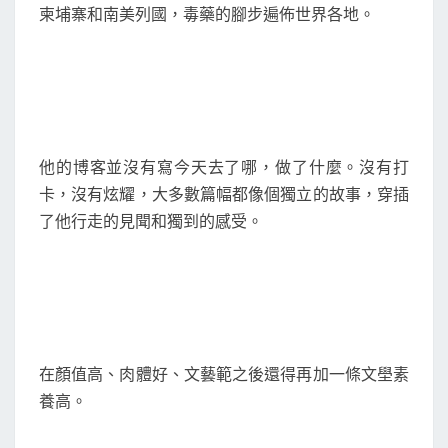
柬埔寨和南美列國，毒藥的腳步遍佈世界各地。
他的博客並沒有寫今天去了哪，做了什麼。沒有打
卡，沒有炫耀，大多數篇幅都像個獨立的故事，穿插
了他行走的見聞和獨到的感受。
在顏值高、肉體好、文藝範之後還得再加一條文壆素
養高。