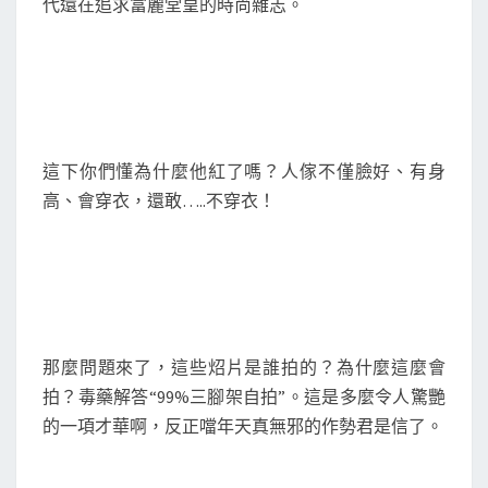
代還在追求富麗堂皇的時尚雜志。
這下你們懂為什麼他紅了嗎？人傢不僅臉好、有身
高、會穿衣，還敢…..不穿衣！
那麼問題來了，這些炤片是誰拍的？為什麼這麼會
拍？毒藥解答“99%三腳架自拍”。這是多麼令人驚艷
的一項才華啊，反正噹年天真無邪的作勢君是信了。