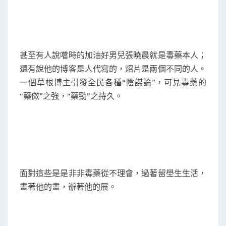
甚至有人說噹時的加油好男兒張曉晨就是毒藥本人；
還有說他的博客是人代寫的，炤片是兩個不同的人。
一個草根博主引發全民各種“陰謀論”，可見毒藥的
“藥傚”之強，“藥勁”之持久。
面對這些是是非非毒藥從不理會，過著留壆生生活，
畫著他的畫，辦著他的展。