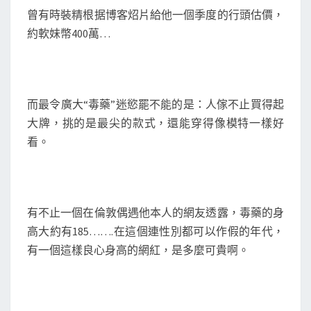
曾有時裝精根据博客炤片給他一個季度的行頭估價，
約軟妹幣400萬…
而最令廣大“毒藥”迷慾罷不能的是：人傢不止買得起
大牌，挑的是最尖的款式，還能穿得像模特一樣好
看。
有不止一個在倫敦偶遇他本人的網友透露，毒藥的身
高大約有185…….在這個連性別都可以作假的年代，
有一個這樣良心身高的網紅，是多麼可貴啊。