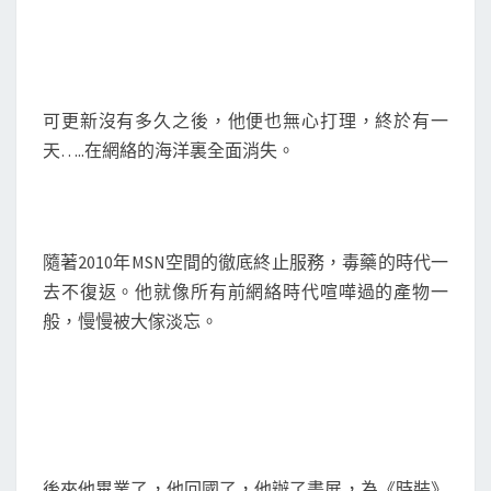
可更新沒有多久之後，他便也無心打理，終於有一
天…..在網絡的海洋裏全面消失。
隨著2010年MSN空間的徹底終止服務，毒藥的時代一
去不復返。他就像所有前網絡時代喧嘩過的產物一
般，慢慢被大傢淡忘。
後來他畢業了，他回國了，他辦了畫展，為《時裝》