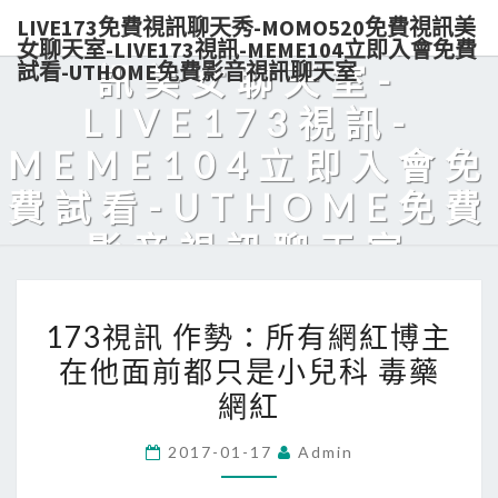
LIVE173免費視訊聊天秀-MOMO520免費視訊美
秀-MOMO520免費視
女聊天室-LIVE173視訊-MEME104立即入會免費
試看-UTHOME免費影音視訊聊天室
訊美女聊天室-
LIVE173視訊-
MEME104立即入會免
費試看-UTHOME免費
影音視訊聊天室
Live173熱門美女視訊，免費入會，點數輕鬆購買，可電話付款，美
173
眉陪你天天對聊，超解悶！
173視訊 作勢：所有網紅博主
視
在他面前都只是小兒科 毒藥
訊
網紅
作
勢：
2017-01-17
Admin
所
有