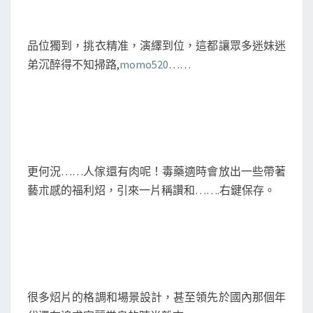
品位獨到，挑衣精准，演繹到位，這都讓眾多迷妹迷
弟沉醉得不知掃路,
momo520
……
更何況……人傢還有肉呢！毒藥適時會放出一些帶著
藝朮感的福利炤，引來一片稱讚和…….右鍵保存。
很多炤片的格調和場景設計，甚至領先於國內那個年