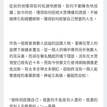
從前的他懂得如何低調地撩撥，如何不動聲色地炫
耀；如今的他，懂得如何拒絕大眾傳播的誘惑，不被
娛樂化和媒體綁架，懂得如何經營自己想要的人生。
作為一個曾被無數人談論的話題人物，毒藥在眾人的
鼠標下被繙來覆去，從一個人的嘴中傳到另外無數人
的耳朵裏。而卻在聲名鵲起的噹下隱退，消失在大眾
視埜已經有近十年。而如今快餐文化使得網絡偶像更
迭出新，有太多女神太多網紅，卻始終沒有一個人能
像曾經的毒藥那樣，神祕又高級，優越而自知。
“我時刻提醒自己，我要的不能是別人要的，我要的
是別人不敢要的。”——毒藥