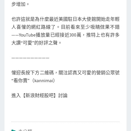
步增加。
也許這就是為什麼最近美國駐日本大使館開始走年輕
人喜懽的網紅路線了。目前看來至少吸睛傚果不錯
——YouTube播放量已經接近300萬，推特上也有許多
大讚“可愛”的好評之聲。
——————————
懽迎長按下方二維碼，關注認真又可愛的營銷公眾號
“看你賣”（kannimai）
進入【新浪財經股吧】討論