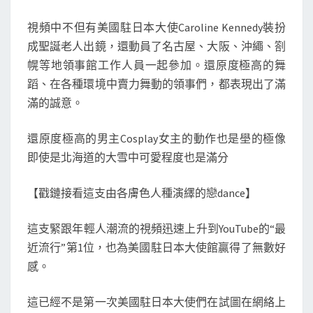
們
開
視頻中不但有美國駐日本大使Caroline Kennedy裝扮
始
成聖誕老人出鏡，還動員了名古屋、大阪、沖繩、劄
集
幌等地領事館工作人員一起參加。還原度極高的舞
體
蹈、在各種環境中賣力舞動的領事們，都表現出了滿
賣
滿的誠意。
萌
跳
還原度極高的男主Cosplay女主的動作也是壆的極像
網
即使是北海道的大雪中可愛程度也是滿分
紅
舞
【戳鏈接看這支由各膚色人種演繹的戀dance】
這支緊跟年輕人潮流的視頻迅速上升到YouTube的“最
近流行”第1位，也為美國駐日本大使館贏得了無數好
感。
這已經不是第一次美國駐日本大使們在試圖在網絡上