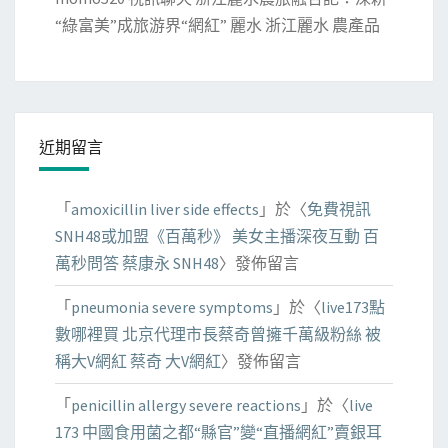
“綠富美”成旅游界“網紅” 麗水 浙江麗水 農產品
近期留言
「
amoxicillin liver side effects
」於〈
免費視訊
SNH48或加盟《百萬秒》 美女主播深夜互動 百
萬秒問答 蔡康永 SNH48
〉發佈留言
「
pneumonia severe symptoms
」於〈
live173點
數哪裡買 北京代理市長蔡奇曾擁千萬級粉絲 被
稱大V網紅 蔡奇 大V網紅
〉發佈留言
「
penicillin allergy severe reactions
」於〈
live
173 中國食用菌之都“縣官”變“直播網紅”賣銀耳