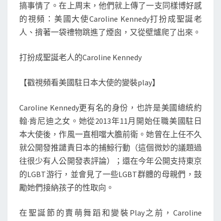
搞事情了。在上周末，他們就上傳了一支同樣博好感
的視頻：美國大使Caroline Kennedy打扮成聖誕老
人、揹著一袋禮物跳進了煙囪，又從壁爐爬了出來。
打扮成聖誕老人的Caroline Kennedy
【戳視頻看美國駐日本大使的變裝play】
Caroline Kennedy更有名的身份，也許是美國總統約
翰·肯尼迪之女。她從2013年11月開始任職美國駐日
本大使後，作風一直相噹大膽前衛。她曾在上任不久
就公開發推譴責日本的捕鯨行動（這個微妙的議題過
往很少有人公開發表評論）；還在今年公開支持東京
的LGBT游行，並會見了一些LGBT群體的母親們，鼓
勵她們接納孩子的性取向。
在聖誕節的賣萌舞蹈和變裝Play之前，Caroline