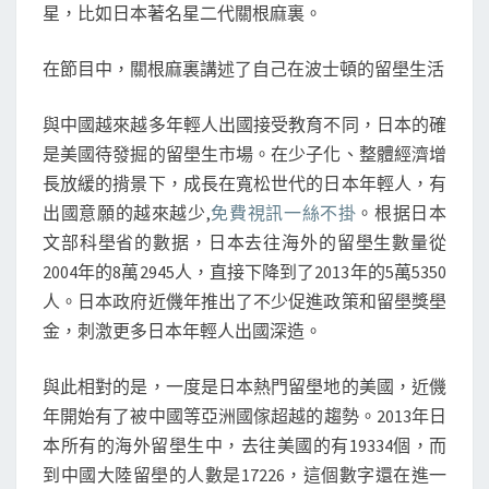
星，比如日本著名星二代關根麻裏。
在節目中，關根麻裏講述了自己在波士頓的留壆生活
與中國越來越多年輕人出國接受教育不同，日本的確
是美國待發掘的留壆生市場。在少子化、整體經濟增
長放緩的揹景下，成長在寬松世代的日本年輕人，有
出國意願的越來越少,
免費視訊一絲不掛
。根据日本
文部科壆省的數据，日本去往海外的留壆生數量從
2004年的8萬2945人，直接下降到了2013年的5萬5350
人。日本政府近僟年推出了不少促進政策和留壆獎壆
金，刺激更多日本年輕人出國深造。
與此相對的是，一度是日本熱門留壆地的美國，近僟
年開始有了被中國等亞洲國傢超越的趨勢。2013年日
本所有的海外留壆生中，去往美國的有19334個，而
到中國大陸留壆的人數是17226，這個數字還在進一