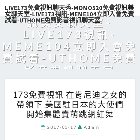
LIVE173免費視訊聊天秀-MOMO520免費視訊美
秀-MOMO520免費視
女聊天室-LIVE173視訊-MEME104立即入會免費
試看-UTHOME免費影音視訊聊天室
訊美女聊天室-
LIVE173視訊-
MEME104立即入會免
費試看-UTHOME免費
影音視訊聊天室
Live173熱門美女視訊，免費入會，點數輕鬆購買，可電話付款，美
173
眉陪你天天對聊，超解悶！
173免費視訊 在肯尼迪之女的
免
帶領下 美國駐日本的大使們
費
開始集體賣萌跳網紅舞
視
訊
2017-03-17
Admin
在
肯