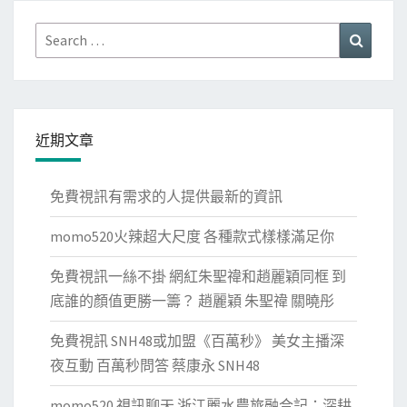
Search
Search
for:
近期文章
免費視訊有需求的人提供最新的資訊
momo520火辣超大尺度 各種款式樣樣滿足你
免費視訊一絲不掛 網紅朱聖禕和趙麗穎同框 到
底誰的顏值更勝一籌？ 趙麗穎 朱聖禕 關曉彤
免費視訊 SNH48或加盟《百萬秒》 美女主播深
夜互動 百萬秒問答 蔡康永 SNH48
momo520 視訊聊天 浙江麗水農旅融合記：深耕