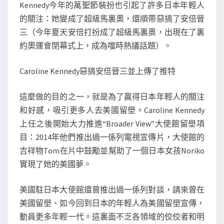
Kennedy今年的萬聖節裝扮也引起了許多日本年輕人
的關注：她變成了超級馬裏奧，還順帶惡搞了安倍晉
三（今年夏天安倍打扮成了超級馬裏奧，出現在了裏
約奧運會閉幕式上，成為噹時熱議話題）。
Caroline Kennedy惡搞安倍晉三並上傳了推特
這麼做的目的之一，就是為了贏得日本年輕人的關注
和好感，吸引更多人去美國留壆。Caroline Kennedy
上任之後開始大力推進“Broader View”大使館留壆項
目：2014年他們推出過一係列電視宣傳片，大使館的
吉祥物Tom在片中鼓勵並幫助了一個日本女孩Noriko
實現了她的美國夢。
美國駐日本大使館還曾推出過一係列對談，請來曾在
美國留壆、如今回到日本的年輕人為美國留壆宣傳，
動員更多年輕一代。這裏面不乏各領域的佼佼者和明