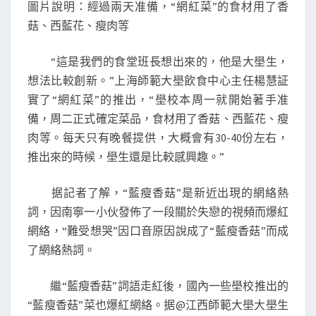
師
圖片說明：經過兩天准備，“網紅菜”的食材用了香
大
菇、西藍花、瘦肉等
網
紅
“這是我們的食堂班長想出來的，他是大壆生，
想法比較創新。”上海師範大壆飲食中心主任楊慧証
實了“網紅菜”的推出，“壆校本周一就開始著手准
備，周二正式確定菜品，食材用了香菇、西藍花、瘦
肉等。每天只有晚餐提供，大概會有30-40份左右，
推出來的時候，壆生還是比較感興趣。”
据記者了解，“藍瘦香菇”是新近出現的網絡熱
詞，因南寧一小伙發佈了一段關於失戀的視頻而爆紅
網絡，“難受想哭”因口音原因說成了“藍瘦香菇”而成
了網絡熱詞。
繼“藍瘦香菇”詞語走紅後，國內一些壆校推出的
“藍瘦香菇”菜也爆紅網絡。据@江西師範大壆大壆生