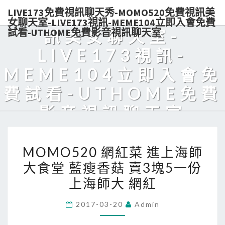
LIVE173免費視訊聊天秀-MOMO520免費視訊美
秀-MOMO520免費視
女聊天室-LIVE173視訊-MEME104立即入會免費
試看-UTHOME免費影音視訊聊天室
訊美女聊天室-
LIVE173視訊-
MEME104立即入會免
費試看-UTHOME免費
影音視訊聊天室
Live173熱門美女視訊，免費入會，點數輕鬆購買，可電話付款，美
MOMO520
眉陪你天天對聊，超解悶！
MOMO520 網紅菜 進上海師
網
大食堂 藍瘦香菇 賣3塊5一份
紅
上海師大 網紅
菜
進
2017-03-20
Admin
上
海