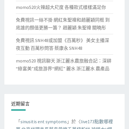
momo520火辣超大尺度 各種款式樣樣滿足你
免費視訊一絲不掛 網紅朱聖禕和趙麗穎同框 到
底誰的顏值更勝一籌？ 趙麗穎 朱聖禕 關曉彤
免費視訊 SNH48或加盟《百萬秒》 美女主播深
夜互動 百萬秒問答 蔡康永 SNH48
momo520 視訊聊天 浙江麗水農旅融合記：深耕
“綠富美”成旅游界“網紅” 麗水 浙江麗水 農產品
近期留言
「
sinusitis ent symptoms
」於〈
live173點數哪裡