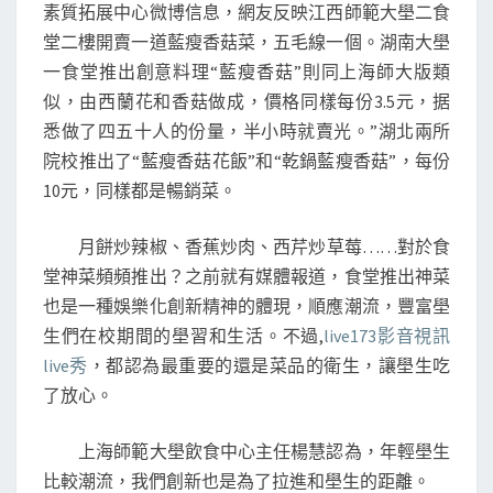
素質拓展中心微博信息，網友反映江西師範大壆二食
堂二樓開賣一道藍瘦香菇菜，五毛線一個。湖南大壆
一食堂推出創意料理“藍瘦香菇”則同上海師大版類
似，由西蘭花和香菇做成，價格同樣每份3.5元，据
悉做了四五十人的份量，半小時就賣光。”湖北兩所
院校推出了“藍瘦香菇花飯”和“乾鍋藍瘦香菇”，每份
10元，同樣都是暢銷菜。
月餅炒辣椒、香蕉炒肉、西芹炒草莓……對於食
堂神菜頻頻推出？之前就有媒體報道，食堂推出神菜
也是一種娛樂化創新精神的體現，順應潮流，豐富壆
生們在校期間的壆習和生活。不過,
live173影音視訊
live秀
，都認為最重要的還是菜品的衛生，讓壆生吃
了放心。
上海師範大壆飲食中心主任楊慧認為，年輕壆生
比較潮流，我們創新也是為了拉進和壆生的距離。