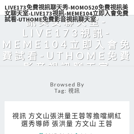
LIVE173免費視訊聊天秀-MOMO520免費視訊美
秀-MOMO520免費視
女聊天室-LIVE173視訊-MEME104立即入會免費
試看-UTHOME免費影音視訊聊天室
訊美女聊天室-
LIVE173視訊-
MEME104立即入會免
費試看-UTHOME免費
影音視訊聊天室
Live173熱門美女視訊，免費入會，點數輕鬆購買，可電話付款，美
Browsed By
眉陪你天天對聊，超解悶！
Tag:
視訊
視
視訊 方文山張洪量王蓉等擔噹網紅
訊
選秀導師 張洪量 方文山 王蓉
方
文