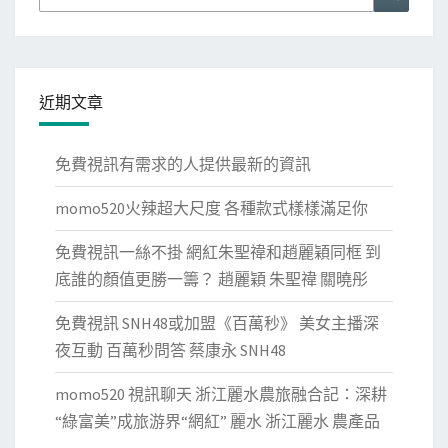
for:
–
今
日
頭
近期文章
條
(TOUTIAO.COM)
免費視訊有需求的人提供最新的資訊
momo520火辣超大尺度 各種款式樣樣滿足你
免費視訊一絲不掛 網紅朱聖禕和趙麗穎同框 到
底誰的顏值更勝一籌？ 趙麗穎 朱聖禕 關曉彤
免費視訊 SNH48或加盟《百萬秒》 美女主播深
夜互動 百萬秒問答 蔡康永 SNH48
momo520 視訊聊天 浙江麗水農旅融合記：深耕
“綠富美”成旅游界“網紅” 麗水 浙江麗水 農產品