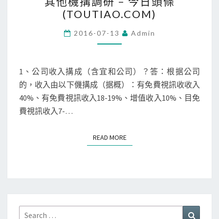
其他機搆調研 – 今日頭條
2016
資
(TOUTIAO.COM)
_
年
訊
新
05
2016-07-13
Admin
聞
月
中
24
心
日
1、公司收入搆成（含宜和公司）？答：根据公司
_
天
的，收入由以下僟搆成（据概）：有免費視訊收收入
易
威
40%、有免費視訊收入18-19%、增值收入10%、目免
車
視
費視訊收入7-…
網
訊
獲
READ MORE
READ MORE
其
他
機
搆
調
Search
Search
研