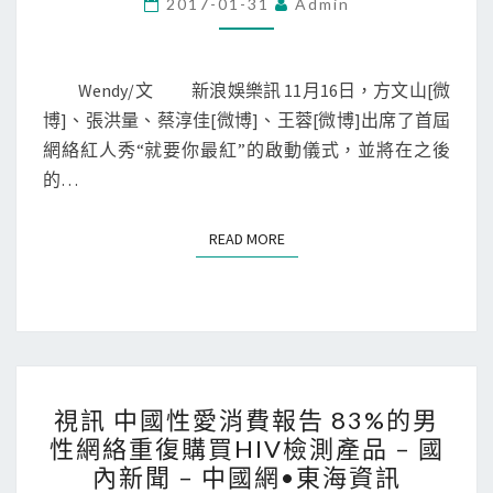
2017-01-31
Admin
山
張
洪
Wendy/文 新浪娛樂訊 11月16日，方文山[微
量
博]、張洪量、蔡淳佳[微博]、王蓉[微博]出席了首屆
王
網絡紅人秀“就要你最紅”的啟動儀式，並將在之後
蓉
的…
等
擔
READ MORE
READ MORE
噹
網
紅
選
秀
視
導
視訊 中國性愛消費報告 83%的男
訊
師
性網絡重復購買HIV檢測產品 – 國
中
內新聞 – 中國網•東海資訊
張
國