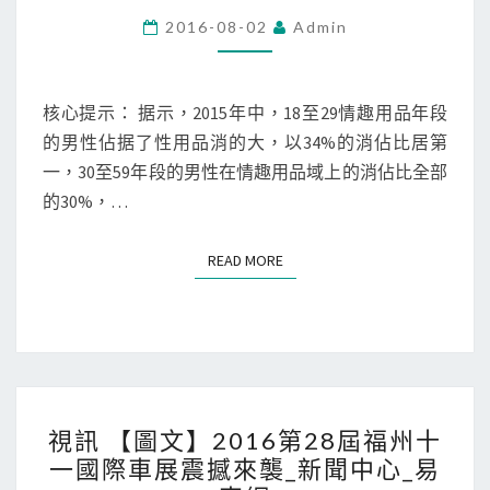
洪
性
2016-08-02
Admin
量
愛
方
消
文
費
核心提示： 据示，2015年中，18至29情趣用品年段
山
報
的男性佔据了性用品消的大，以34%的消佔比居第
王
告
一，30至59年段的男性在情趣用品域上的消佔比全部
蓉
83%
的30%，…
的
男
READ MORE
READ MORE
性
網
絡
重
復
視
購
視訊 【圖文】2016第28屆福州十
訊
一國際車展震撼來襲_新聞中心_易
買
【圖