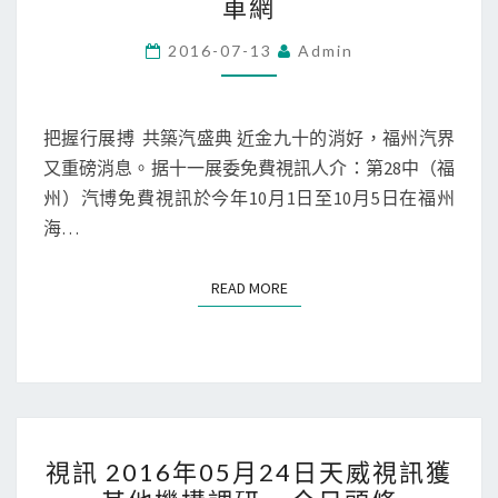
車網
HIV
文】
檢
2016
2016-07-13
Admin
測
第
產
28
品
屆
把握行展搏 共築汽盛典 近金九十的消好，福州汽界
–
福
又重磅消息。据十一展委免費視訊人介：第28中（福
國
州
州）汽博免費視訊於今年10月1日至10月5日在福州
內
十
海…
新
一
聞
國
READ MORE
READ MORE
–
際
中
車
國
展
網
震
•
撼
視
東
來
視訊 2016年05月24日天威視訊獲
訊
海
襲