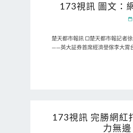
173視訊 圖文
楚天都市報訊 □楚天都市報記者
——英大証券首席經濟壆傢李大霄
173視訊 完勝網紅
力無邊 