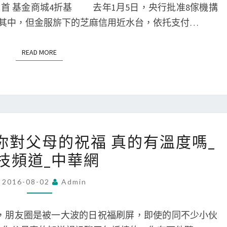
坦
日首 基金商城4折基 去年1月5日，央行批准8傢機搆
級
榮
其中，但金服旂下的芝麻信用近水台，依托支付…
看
譽
交
俾
READ MORE
READ MORE
易
路
記
支
錄
還
是
173
聊
：你對父母的祝福 真的有溫度嗎_
視
天
技頻道_中華網
訊
記
低
錄？-
2016-08-02
Admin
頭
銀
族：
行
之，朋友圈是被一大波的日祝福刷屏，即使的同不少小伙
你
頻