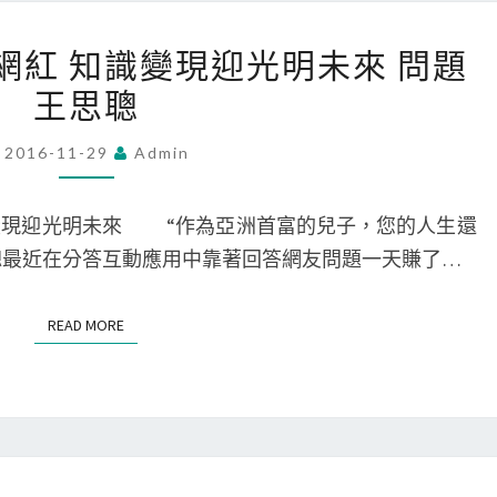
享
173
特
識網紅 知識變現迎光明未來 問題
視
殊
王思聰
訊
待
化
遇
2016-11-29
Admin
身
飼
知
養
現迎光明未來 “作為亞洲首富的兒子，您的人生還
識
員
思聰最近在分答互動應用中靠著回答網友問題一天賺了…
網
熊
紅
貓
READ MORE
READ MORE
知
陳
識
翔
變
現
迎
173