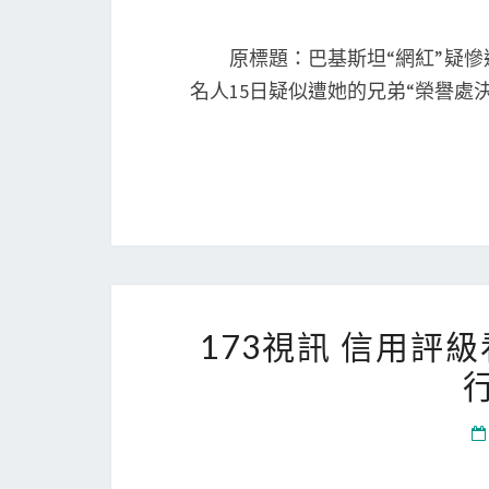
原標題：巴基斯坦“網紅”疑慘遭
名人15日疑似遭她的兄弟“榮譽
173視訊 信用評