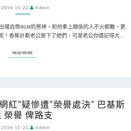
完
多
2016-11-22
Admin
勝
遠
網
場自帶BGM的男神，和他牽上關係的人不火都難，更
紅
D呢！香蕉計劃老公簽下了她們，可是老公你還記得大…
打
敗
READ MORE
READ MORE
TARA！
思
聰
新
寵
173
EXID“發”
“網紅”疑慘遭“榮譽處決” 巴基斯
視
力
 榮譽 俾路支
訊
無
巴
邊
2016-11-21
Admin