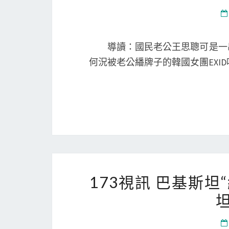
導讀：國民老公王思聰可是一出
何況被老公繙牌子的韓國女團EXI
173視訊 巴基斯坦
坦