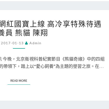
他
面
173
前
》網紅國寶上線 高冷享特殊待遇
視
都
養員 熊貓 陳翔
訊
只
《熊
是
2017-01-13
Admin
貓》
小
網
兒
 今晚，北京衛視科普紀實節目《熊貓奇緣》中的四組
紅
科
的帶領下，踏上以“愛心飼養”為主題的壆習之旅。在…
國
毒
寶
藥
READ MORE
READ MORE
上
網
線
紅
高
冷