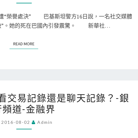
基
網
斯
紅
“榮譽處決” 巴基斯坦警方16日說，一名社交媒體
坦
王
處決”。她的死在巴國內引發震驚。 新華社…
“網
思
紅”
聰
READ MORE
READ MORE
疑
EXID
慘
遭
“榮
譽
173
處
級看交易記錄還是聊天記錄？-銀
視
決”
行頻道-金融界
訊
巴
信
基
2016-08-02
Admin
用
斯
評