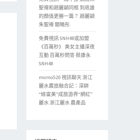
聖禕和趙麗穎同框 到底誰
的顏值更勝一籌？ 趙麗穎
朱聖禕 關曉彤
免費視訊 SNH48或加盟
《百萬秒》 美女主播深夜
互動 百萬秒問答 蔡康永
SNH48
momo520 視訊聊天 浙江
麗水農旅融合記：深耕
“綠富美”成旅游界“網紅”
麗水 浙江麗水 農產品