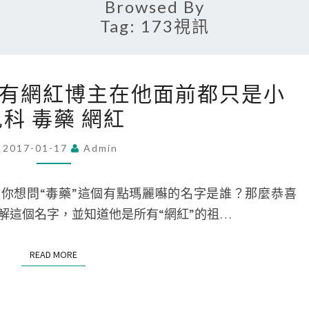
Browsed By
Tag:
173視訊
173
：所有網紅博主在他面前都只是小
視
科 毒藥 網紅
訊
作
2017-01-17
Admin
勢：
所
你想問“毒藥”這個有點瑪麗囌的名字是誰？那麼恭喜
有
解這個名字，並知道他是所有“網紅”的祖…
網
紅
READ MORE
READ MORE
博
主
在