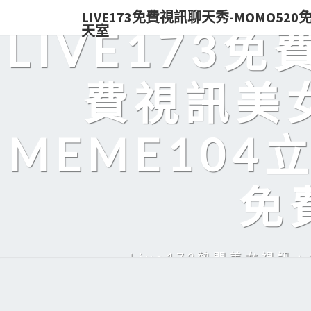
LIVE173免費視訊聊天秀-MOMO52
天室
LIVE173
費視訊美女
MEME104
免
Live173熱門美女視