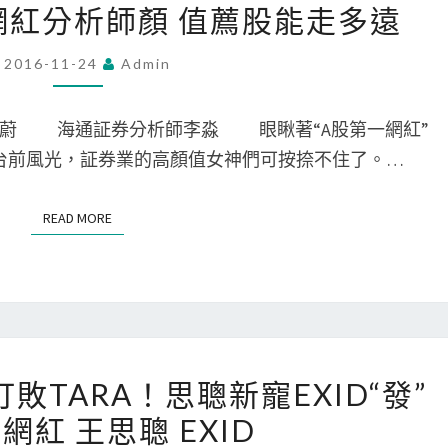
光
：網紅分析師顏 值薦股能走多遠
視
明
訊
未
2016-11-24
Admin
圖
來
文：
問
徐蔚 海通証券分析師李淼 眼瞅著“A股第一網紅”
網
題
台前風光，証券業的高顏值女神們可按捺不住了。…
紅
王
分
思
READ MORE
READ MORE
析
聰
師
顏
值
薦
173
股
打敗TARA！思聰新寵EXID“發”
視
能
網紅 王思聰 EXID
訊
走