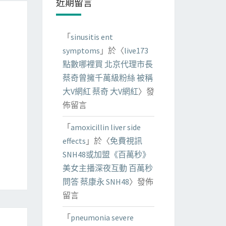
近期留言
「
sinusitis ent
symptoms
」於〈
live173
點數哪裡買 北京代理市長
蔡奇曾擁千萬級粉絲 被稱
大V網紅 蔡奇 大V網紅
〉發
佈留言
「
amoxicillin liver side
effects
」於〈
免費視訊
SNH48或加盟《百萬秒》
美女主播深夜互動 百萬秒
問答 蔡康永 SNH48
〉發佈
留言
「
pneumonia severe