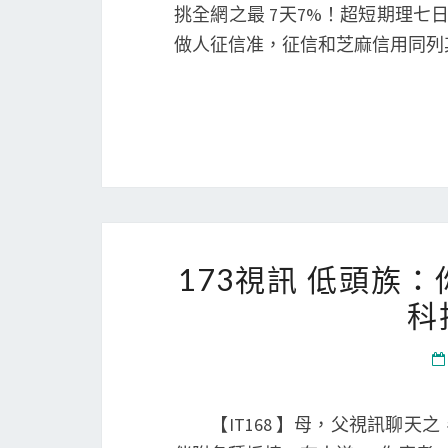
挑全網之最 7天7%！超短期理七
做人征信准，征信和芝麻信用同列
173視訊 低頭族
科
【IT168 】母，父視訊聊天