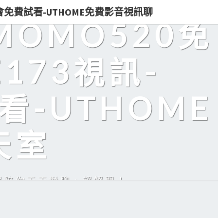
即入會免費試看-UTHOME免費影音視訊聊
MOMO520免
173視訊-
看-UTHOME
天室
美眉陪你天天對聊，超解悶！