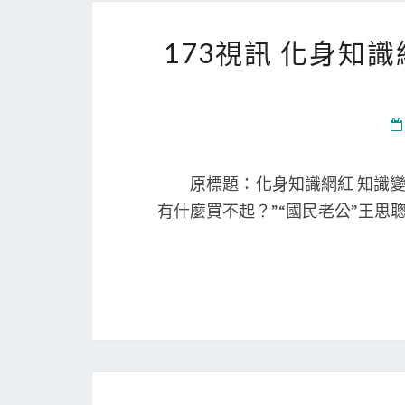
173視訊 化身知
原標題：化身知識網紅 知識變
有什麼買不起？”“國民老公”王