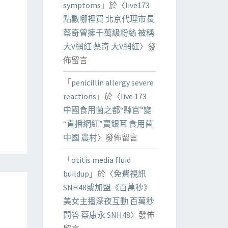
symptoms
」於〈
live173
點數哪裡買 北京代理市長
蔡奇曾擁千萬級粉絲 被稱
大V網紅 蔡奇 大V網紅
〉發
佈留言
「
penicillin allergy severe
reactions
」於〈
live 173
中國食用菌之都“縣官”變
“直播網紅”賣銀耳 食用菌
中國 農村
〉發佈留言
「
otitis media fluid
buildup
」於〈
免費視訊
SNH48或加盟《百萬秒》
美女主播深夜互動 百萬秒
問答 蔡康永 SNH48
〉發佈