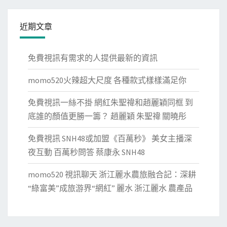
近期文章
免費視訊有需求的人提供最新的資訊
momo520火辣超大尺度 各種款式樣樣滿足你
免費視訊一絲不掛 網紅朱聖禕和趙麗穎同框 到
底誰的顏值更勝一籌？ 趙麗穎 朱聖禕 關曉彤
免費視訊 SNH48或加盟《百萬秒》 美女主播深
夜互動 百萬秒問答 蔡康永 SNH48
momo520 視訊聊天 浙江麗水農旅融合記：深耕
“綠富美”成旅游界“網紅” 麗水 浙江麗水 農產品