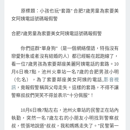
男
原標題：小孩也玩“套路” 合肥7歲男童為索要美
孩
女阿姨電話號碼報假警
邂
逅
合肥7歲男童為索要美女阿姨電話號碼報假警
美
女
你們這群“單身狗”（是一個網絡俚語，特指沒有
阿
戀愛對象或者沒有結婚的人）都已經輸在起跑線了，
姨
看一位7歲男孩為索要鄰座美麗阿姨電話的套路。10
為
月6日晚7點，池州火車站一名7歲的合肥男孩小明
索
（化名），為了索要鄰座美女阿姨的電話,
影音視
電
訊
，竟報假警稱與父母走失。這樣的套路，不得不讓
話
警察叔叔們哭笑不得並表示“十分佩服”！
報
假
10月6日晚7點左右，池州火車站的民警正在站內
警
執勤，突然一名7歲左右的小朋友小明找到警察叔
報
叔，慌張地說道“叔叔，我和媽媽走失了。”民警第一