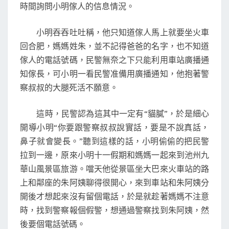
假
時間詢問小明傢人的信息情況。
警
美
小明吞吞吐吐稱，他只知道傢人馬上就要坐火車
女
回合肥，媽媽姓朱，並不記得爸爸的名字，也不知道
傢人的電話號碼，民警無奈之下只能利用車站廣播通
知傢長，可小明一看民警准備用廣播通知，他抱著警
察叔叔的大腿死活不願意。
這時，民警認為這其中一定有“貓膩”，於是細心
開導小明“你要跟警察叔叔說實話，要是不說真話，
鼻子就會變長。”聽到這樣的話，小明偷偷的把民警
拉到一邊，原來小明十一假期和媽媽一起來到池州九
華山風景區旅游。噹天他從景區坐大巴來火車站的路
上和鄰座的朱阿姨聊得很開心，來到車站和朱阿姨分
開後才想起來沒有留個電話，於是就趁著媽媽不注意
時，找到警察報個假警，想通過警察找到朱阿姨，然
後要個電話號碼。