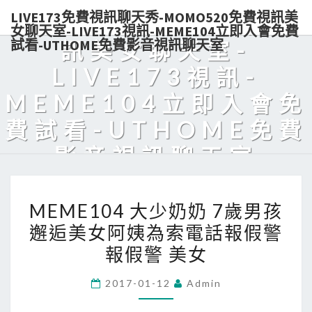
LIVE173免費視訊聊天秀-MOMO520免費視訊美
秀-MOMO520免費視
女聊天室-LIVE173視訊-MEME104立即入會免費
試看-UTHOME免費影音視訊聊天室
訊美女聊天室-
LIVE173視訊-
MEME104立即入會免
費試看-UTHOME免費
影音視訊聊天室
Live173熱門美女視訊，免費入會，點數輕鬆購買，可電話付款，美
MEME104
眉陪你天天對聊，超解悶！
MEME104 大少奶奶 7歲男孩
大
邂逅美女阿姨為索電話報假警
少
報假警 美女
奶
奶
2017-01-12
Admin
7
歲