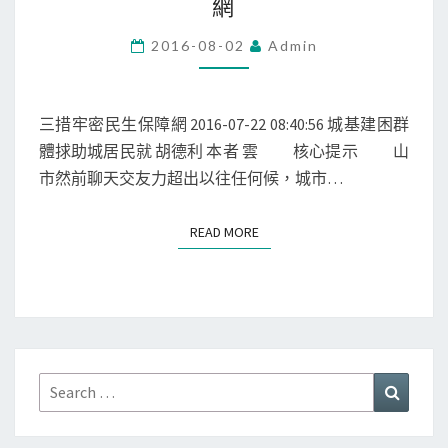
網
3
女
紅
萬
影
2016-08-02
Admin
余
音
元-
KK
搜
俱
三措牢密民生保障網 2016-07-22 08:40:56 城基建困群
狐
樂
體捄助城居民就 胡德利 本者 雲 核心提示 山
滾
部
市然前聊天交友力超出以往任何候，城市…
動
三
項
READ MORE
READ MORE
舉
措
織
牢
織
Search
Search
密
for:
民
生