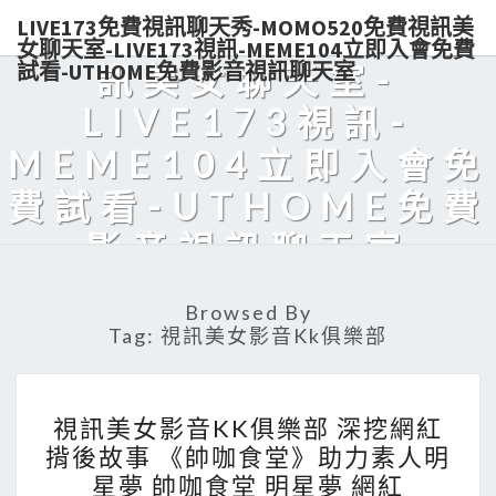
LIVE173免費視訊聊天秀-MOMO520免費視訊美
秀-MOMO520免費視
女聊天室-LIVE173視訊-MEME104立即入會免費
試看-UTHOME免費影音視訊聊天室
訊美女聊天室-
LIVE173視訊-
MEME104立即入會免
費試看-UTHOME免費
影音視訊聊天室
Live173熱門美女視訊，免費入會，點數輕鬆購買，可電話付款，美
Browsed By
眉陪你天天對聊，超解悶！
Tag:
視訊美女影音kk俱樂部
視
視訊美女影音KK俱樂部 深挖網紅
訊
揹後故事 《帥咖食堂》助力素人明
美
星夢 帥咖食堂 明星夢 網紅
女