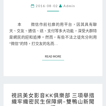
食
女
2016-08-02
Admin
堂》
影
助
音
力
KK
本 微信作前社靡的用平台，因其具有聊
素
俱
天、交友、通信、送、支付等多大功能，深受大群特
人
樂
是網民的迎和追捧。然而，有些不法之徒充分利用
明
部
“微信”的特，打交友的名而…
星
微
夢
信
READ MORE
READ MORE
帥
“處
咖
對
食
象”
堂
女
明
子
視
星
被
視訊美女影音KK俱樂部 三項舉措
訊
夢
騙
織牢織密民生保障網–雙鴨山新聞
美
網