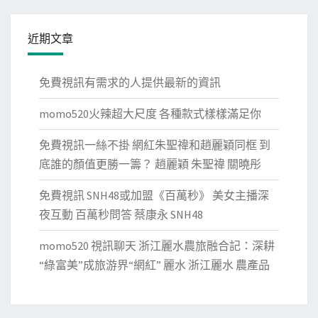
保
障
近期文章
網
–
免費視訊有需求的人提供最新的資訊
雙
momo520火辣超大尺度 各種款式樣樣滿足你
鴨
山
免費視訊一絲不掛 網紅朱聖禕和趙麗穎同框 到
新
底誰的顏值更勝一籌？ 趙麗穎 朱聖禕 關曉彤
聞
網
免費視訊 SNH48或加盟《百萬秒》 美女主播深
夜互動 百萬秒問答 蔡康永 SNH48
momo520 視訊聊天 浙江麗水農旅融合記：深耕
“綠富美”成旅游界“網紅” 麗水 浙江麗水 農產品