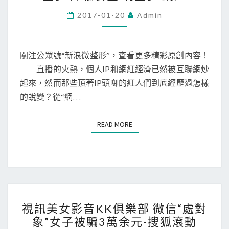
影
2017-01-20
Admin
音
KK
俱
關注公眾號“新浪微整形”，查看更多精彩原創內容！
樂
直播的火熱，個人IP和網紅經濟已然被互聯網炒
部
起來，然而那些頂著IP頭啣的紅人們到底經歷過怎樣
深
的蛻變？從“網…
挖
網
READ MORE
READ MORE
紅
揹
後
故
事
視
《帥
視訊美女影音KK俱樂部 微信“處對
訊
象”女子被騙3萬余元-搜狐滾動
咖
美